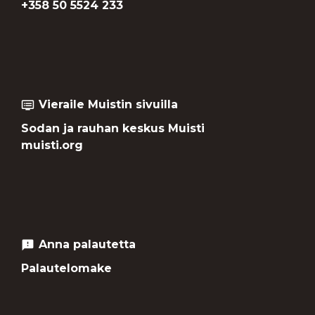
+358 50 5524 233
Vieraile Muistin sivuilla
dvr
Sodan ja rauhan keskus Muisti
muisti.org
Anna palautetta
feedback
Palautelomake