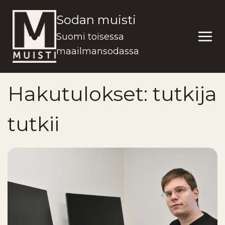
Siirry
Sodan muisti
sisältöön
Suomi toisessa
maailmansodassa
Hakutulokset:
tutkija
tutkii