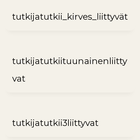
tutkijatutkii_kirves_liittyvät
tutkijatutkiituunainenliitty
vat
tutkijatutkii3liittyvat