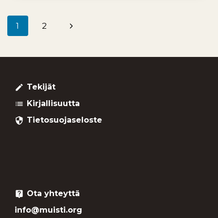
Seuraava
1
2
Sivunavigointi
sivu
Tekijät
create
Kirjallisuutta
list
Tietosuojaseloste
security
Ota yhteyttä
live_help
info@muisti.org