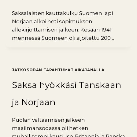
Saksalaisten kauttakulku Suomen läpi
Norjaan alkoi heti sopimuksen
allekirjoittamisen jälkeen. Kesään 1941
mennessä Suomeen oli sijoitettu 200…
JATKOSODAN TAPAHTUMAT AIKAJANALLA
Saksa hyökkäsi Tanskaan
ja Norjaan
Puolan valtaamisen jälkeen
maailmansodassa oli hetken
rauhallisempi kausi. Iso-Britannia ja Ranska