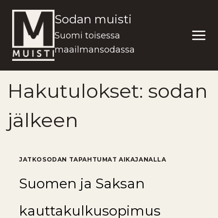
Siirry
Sodan muisti
sisältöön
Suomi toisessa
maailmansodassa
Hakutulokset:
sodan
jälkeen
JATKOSODAN TAPAHTUMAT AIKAJANALLA
Suomen ja Saksan
kauttakulkusopimus