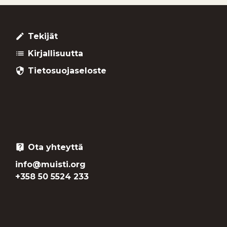
Tekijät
create
Kirjallisuutta
list
Tietosuojaseloste
security
Ota yhteyttä
live_help
info@muisti.org
+358 50 5524 233