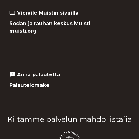
Vieraile Muistin sivuilla
dvr
Sodan ja rauhan keskus Muisti
muisti.org
Anna palautetta
feedback
Palautelomake
Kiitämme palvelun mahdollistajia