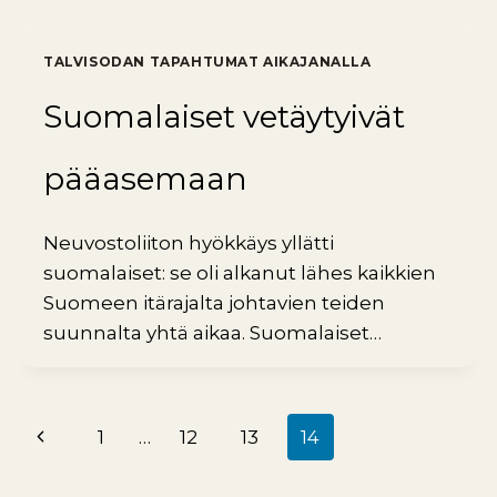
TALVISODAN TAPAHTUMAT AIKAJANALLA
Suomalaiset vetäytyivät
pääasemaan
Neuvostoliiton hyökkäys yllätti
suomalaiset: se oli alkanut lähes kaikkien
Suomeen itärajalta johtavien teiden
suunnalta yhtä aikaa. Suomalaiset…
Edellinen
1
…
12
13
14
Sivunavigointi
sivu