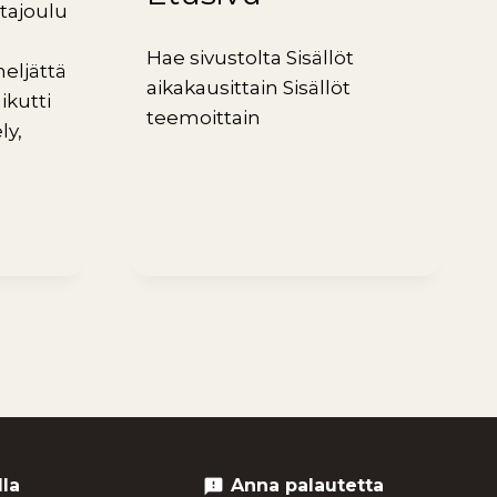
tajoulu
Hae sivustolta Sisällöt
neljättä
aikakausittain Sisällöt
ikutti
teemoittain
ly,
lla
Anna palautetta
feedback