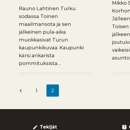
Mikko S
Rauno Lahtinen Turku
Korho
sodassa Toinen
Jällee
maailmansota ja sen
Toisen
jälkeinen pula-aika
jälkee
muokkasivat Turun
joutui
kaupunkikuvaa. Kaupunki
vaikeis
kärsi ankarista
asunto
pommituksista…
Edellinen
1
2
Sivunavigointi
sivu
Tekijät
create
live_help