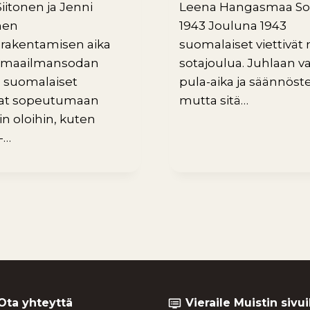
iitonen ja Jenni
Leena Hangasmaa So
nen
1943 Jouluna 1943
nrakentamisen aika
suomalaiset viettivät 
 maailmansodan
sotajoulua. Juhlaan va
n suomalaiset
pula-aika ja säännöste
vat sopeutumaan
mutta sitä…
iin oloihin, kuten
-…
Ota yhteyttä
Vieraile Muistin sivui
dvr