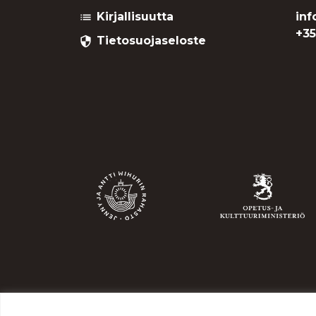
Kirjallisuutta
inf
list
+35
Tietosuojaseloste
security