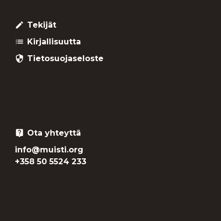
Tekijät
create
Kirjallisuutta
list
Tietosuojaseloste
security
Ota yhteyttä
live_help
info@muisti.org
+358 50 5524 233