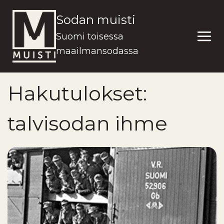
Siirry
Sodan muisti
sisältöön
Suomi toisessa
maailmansodassa
Hakutulokset:
talvisodan ihme