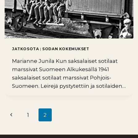
JATKOSOTA
|
SODAN KOKEMUKSET
Marianne Junila Kun saksalaiset sotilaat
marssivat Suomeen Alkukesällä 1941
saksalaiset sotilaat marssivat Pohjois-
Suomeen. Leirejä pystytettiin ja sotilaiden…
Edellinen
1
2
Sivunavigointi
sivu