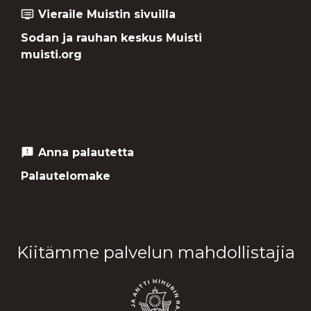
Vieraile Muistin sivuilla
dvr
Sodan ja rauhan keskus Muisti
muisti.org
Anna palautetta
feedback
Palautelomake
Kiitämme palvelun mahdollistajia