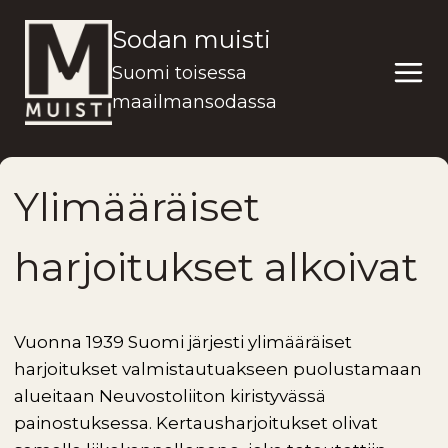
Siirry
Sodan muisti
sisältöön
Suomi toisessa
maailmansodassa
Ylimääräiset
harjoitukset alkoivat
Vuonna 1939 Suomi järjesti ylimääräiset
harjoitukset valmistautuakseen puolustamaan
alueitaan Neuvostoliiton kiristyvässä
painostuksessa. Kertausharjoitukset olivat