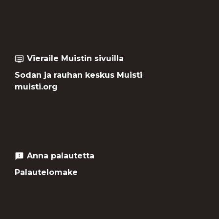
Vieraile Muistin sivuilla
dvr
Sodan ja rauhan keskus Muisti
muisti.org
Anna palautetta
feedback
Palautelomake