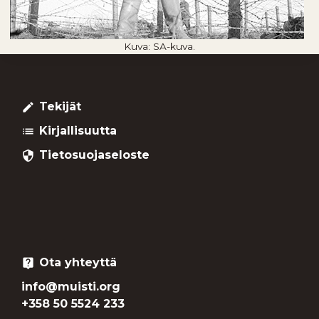
Kuva: SA-kuva.
Tekijät
create
Kirjallisuutta
list
Tietosuojaseloste
security
Ota yhteyttä
live_help
info@muisti.org
+358 50 5524 233