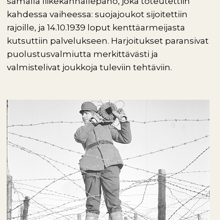
samalla liikekannallepano, joka toteutettiin
kahdessa vaiheessa: suojajoukot sijoitettiin
rajoille, ja 14.10.1939 loput kenttäarmeijasta
kutsuttiin palvelukseen. Harjoitukset paransivat
puolustusvalmiutta merkittävästi ja
valmistelivat joukkoja tuleviin tehtäviin.