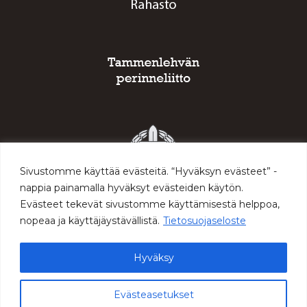
Sivustomme käyttää evästeitä. “Hyväksyn evästeet” -
nappia painamalla hyväksyt evästeiden käytön.
Evästeet tekevät sivustomme käyttämisestä helppoa,
nopeaa ja käyttäjäystävällistä.
Tietosuojaseloste
Hyväksy
© 2026 Sodan ja rauhan keskus Muisti
Evästeasetukset