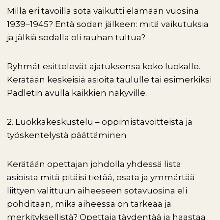
Millä eri tavoilla sota vaikutti elämään vuosina
1939–1945? Entä sodan jälkeen: mitä vaikutuksia
ja jälkiä sodalla oli rauhan tultua?
Ryhmät esittelevät ajatuksensa koko luokalle.
Kerätään keskeisiä asioita taululle tai esimerkiksi
Padletin avulla kaikkien näkyville.
2. Luokkakeskustelu – oppimistavoitteista ja
työskentelystä päättäminen
Kerätään opettajan johdolla yhdessä lista
asioista mitä pitäisi tietää, osata ja ymmärtää
liittyen valittuun aiheeseen sotavuosina eli
pohditaan, mikä aiheessa on tärkeää ja
merkityksellistä? Opettaja täydentää ja haastaa