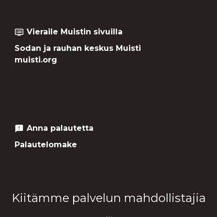
Vieraile Muistin sivuilla
dvr
Sodan ja rauhan keskus Muisti
muisti.org
Anna palautetta
feedback
Palautelomake
Kiitämme palvelun mahdollistajia