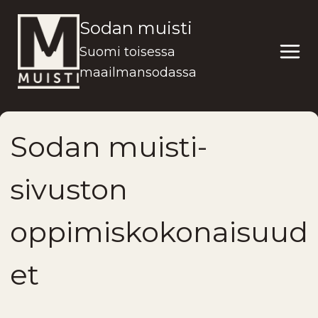
Siirry
Sodan muisti
sisältöön
Suomi toisessa
maailmansodassa
Sodan muisti-
sivuston
oppimiskokonaisuud
et