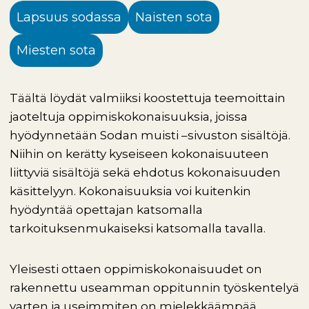
Lapsuus sodassa
Naisten sota
Miesten sota
Täältä löydät valmiiksi koostettuja teemoittain
jaoteltuja oppimiskokonaisuuksia, joissa
hyödynnetään Sodan muisti –sivuston sisältöjä.
Niihin on kerätty kyseiseen kokonaisuuteen
liittyviä sisältöjä sekä ehdotus kokonaisuuden
käsittelyyn. Kokonaisuuksia voi kuitenkin
hyödyntää opettajan katsomalla
tarkoituksenmukaiseksi katsomalla tavalla.
Yleisesti ottaen oppimiskokonaisuudet on
rakennettu useamman oppitunnin työskentelyä
varten ja useimmiten on mielekkäämpää