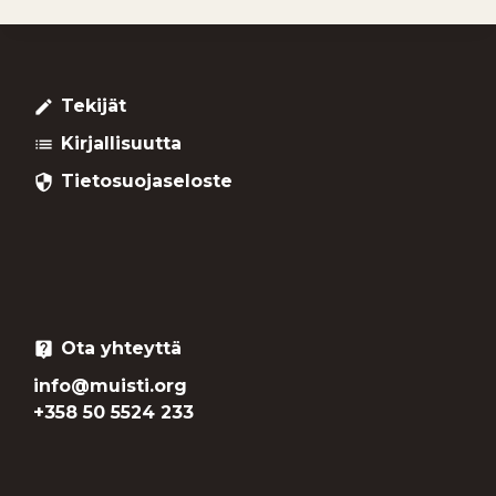
Tekijät
create
Kirjallisuutta
list
Tietosuojaseloste
security
Ota yhteyttä
live_help
info@muisti.org
+358 50 5524 233