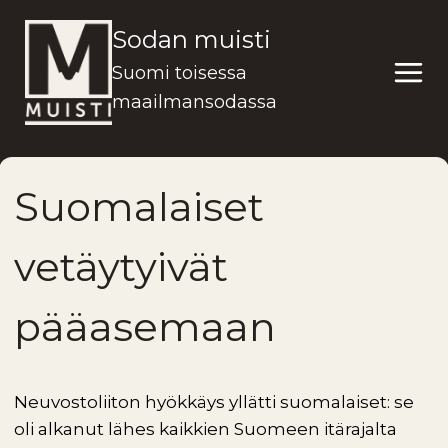
Siirry
Sodan muisti
sisältöön
Suomi toisessa
maailmansodassa
Suomalaiset
vetäytyivät
pääasemaan
Neuvostoliiton hyökkäys yllätti suomalaiset: se
oli alkanut lähes kaikkien Suomeen itärajalta