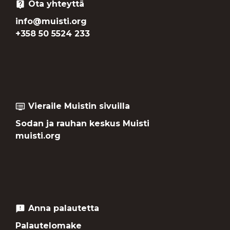
Ota yhteyttä
live_help
info@muisti.org
+358 50 5524 233
Vieraile Muistin sivuilla
dvr
Sodan ja rauhan keskus Muisti
muisti.org
Anna palautetta
feedback
Palautelomake