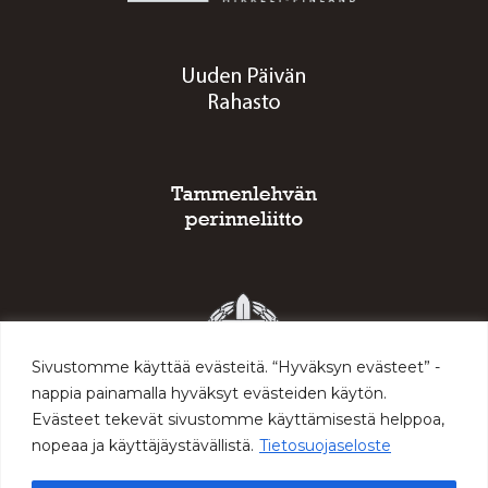
Sivustomme käyttää evästeitä. “Hyväksyn evästeet” -
nappia painamalla hyväksyt evästeiden käytön.
Evästeet tekevät sivustomme käyttämisestä helppoa,
nopeaa ja käyttäjäystävällistä.
Tietosuojaseloste