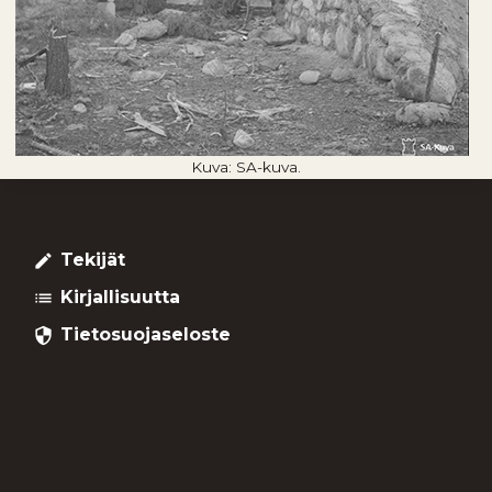
Kuva: SA-kuva.
Tekijät
create
Kirjallisuutta
list
Tietosuojaseloste
security