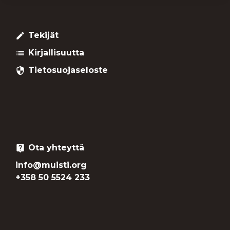
Tekijät
create
Kirjallisuutta
list
Tietosuojaseloste
security
Ota yhteyttä
live_help
info@muisti.org
+358 50 5524 233