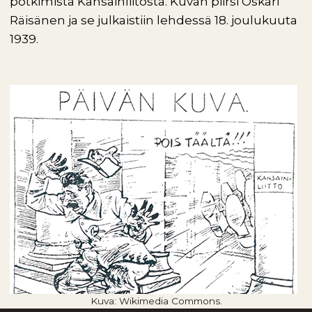
potkimista Kansainliitosta. Kuvan piirsi Oskari
Räisänen ja se julkaistiin lehdessä 18. joulukuuta
1939.
Kuva: Wikimedia Commons.