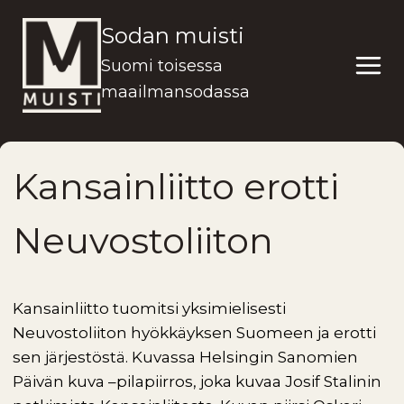
Siirry
Sodan muisti
sisältöön
Suomi toisessa
maailmansodassa
Kansainliitto erotti
Neuvostoliiton
Kansainliitto tuomitsi yksimielisesti
Neuvostoliiton hyökkäyksen Suomeen ja erotti
sen järjestöstä. Kuvassa Helsingin Sanomien
Päivän kuva –pilapiirros, joka kuvaa Josif Stalinin