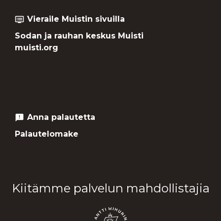
Vieraile Muistin sivuilla
dvr
Sodan ja rauhan keskus Muisti
muisti.org
Anna palautetta
feedback
Palautelomake
Kiitämme palvelun mahdollistajia