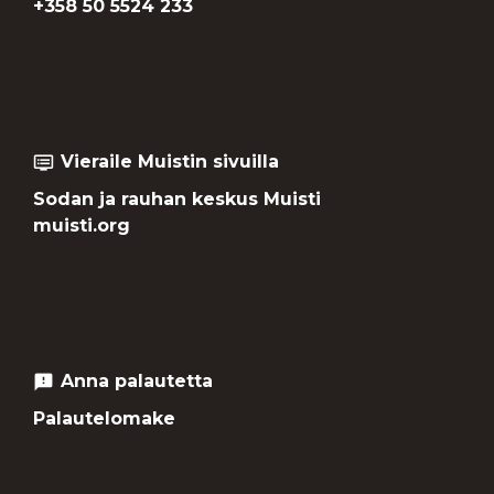
+358 50 5524 233
Vieraile Muistin sivuilla
dvr
Sodan ja rauhan keskus Muisti
muisti.org
Anna palautetta
feedback
Palautelomake