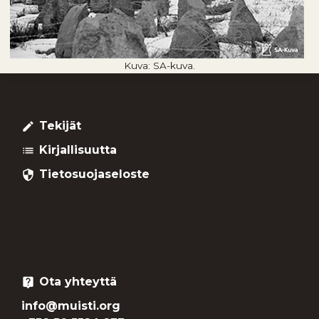
Kuva: SA-kuva.
Tekijät
create
Kirjallisuutta
list
Tietosuojaseloste
security
Ota yhteyttä
live_help
info@muisti.org