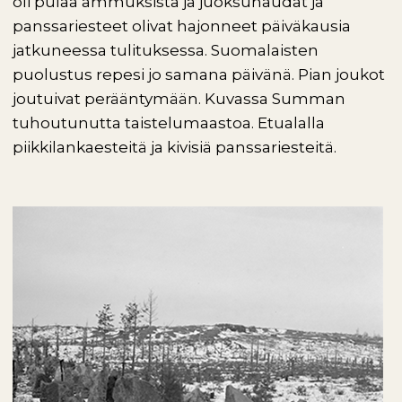
oli pulaa ammuksista ja juoksuhaudat ja
panssariesteet olivat hajonneet päiväkausia
jatkuneessa tulituksessa. Suomalaisten
puolustus repesi jo samana päivänä. Pian joukot
joutuivat perääntymään. Kuvassa Summan
tuhoutunutta taistelumaastoa. Etualalla
piikkilankaesteitä ja kivisiä panssariesteitä.