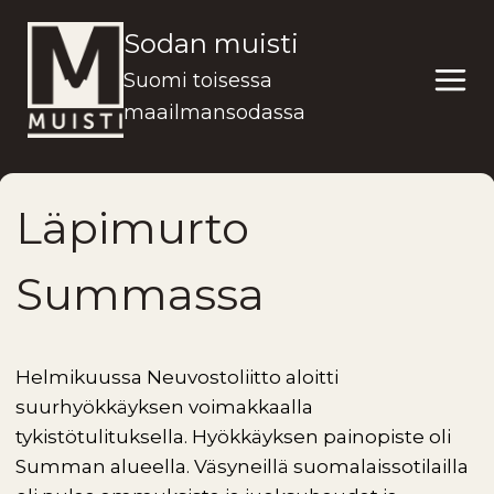
Siirry
Sodan muisti
sisältöön
Suomi toisessa
maailmansodassa
Läpimurto
Summassa
Helmikuussa Neuvostoliitto aloitti
suurhyökkäyksen voimakkaalla
tykistötulituksella. Hyökkäyksen painopiste oli
Summan alueella. Väsyneillä suomalaissotilailla