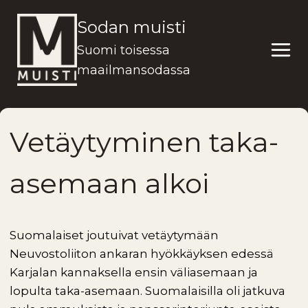
Siirry
Sodan muisti
sisältöön
Suomi toisessa
maailmansodassa
Vetäytyminen taka-
asemaan alkoi
Suomalaiset joutuivat vetäytymään
Neuvostoliiton ankaran hyökkäyksen edessä
Karjalan kannaksella ensin väliasemaan ja
lopulta taka-asemaan. Suomalaisilla oli jatkuva