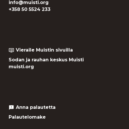
info@muisti.org
+358 50 5524 233
Vieraile Muistin sivuilla
dvr
Sodan ja rauhan keskus Muisti
muisti.org
Anna palautetta
feedback
Palautelomake