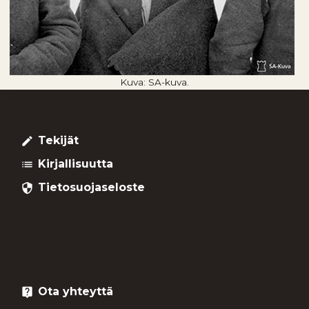
Kuva: SA-kuva.
Tekijät
create
Kirjallisuutta
list
Tietosuojaseloste
security
Ota yhteyttä
live_help