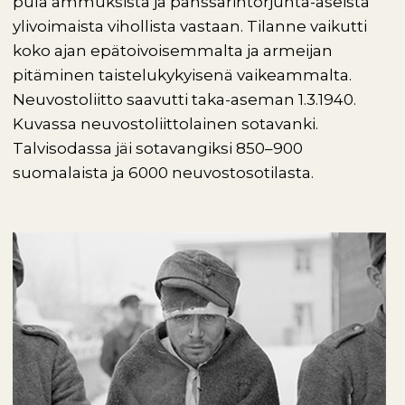
pula ammuksista ja panssarintorjunta-aseista
ylivoimaista vihollista vastaan. Tilanne vaikutti
koko ajan epätoivoisemmalta ja armeijan
pitäminen taistelukykyisenä vaikeammalta.
Neuvostoliitto saavutti taka-aseman 1.3.1940.
Kuvassa neuvostoliittolainen sotavanki.
Talvisodassa jäi sotavangiksi 850–900
suomalaista ja 6000 neuvostosotilasta.