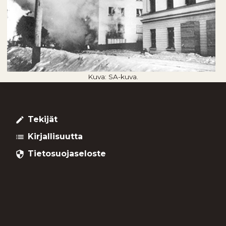
Kuva: SA-kuva.
Tekijät
create
Kirjallisuutta
list
Tietosuojaseloste
security