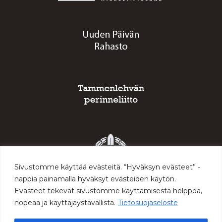
Sivustomme käyttää evästeitä. “Hyväksyn evästeet” -
nappia painamalla hyväksyt evästeiden käytön.
Evästeet tekevät sivustomme käyttämisestä helppoa,
nopeaa ja käyttäjäystävällistä.
Tietosuojaseloste