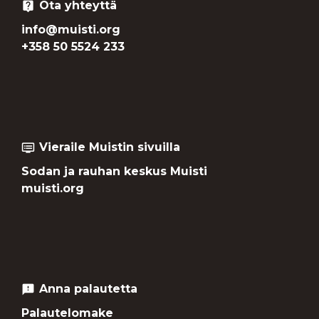
Ota yhteyttä
live_help
info@muisti.org
+358 50 5524 233
Vieraile Muistin sivuilla
dvr
Sodan ja rauhan keskus Muisti
muisti.org
Anna palautetta
feedback
Palautelomake