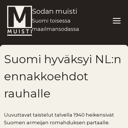
Siirry
Sodan muisti
sisältöön
Suomi toisessa
maailmansodassa
Suomi hyväksyi NL:n
ennakkoehdot
rauhalle
Uuvuttavat taistelut talvella 1940 heikensivät
Suomen armeijan romahduksen partaalle.