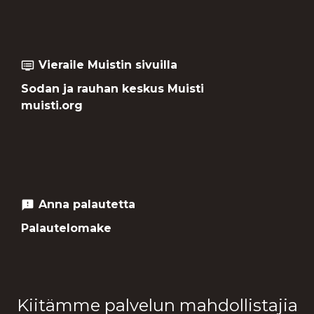
Vieraile Muistin sivuilla
dvr
Sodan ja rauhan keskus Muisti
muisti.org
Anna palautetta
feedback
Palautelomake
Kiitämme palvelun mahdollistajia