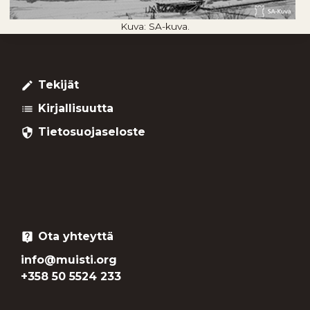
Kuva: SA-kuva.
Tekijät
create
Kirjallisuutta
list
Tietosuojaseloste
security
Ota yhteyttä
live_help
info@muisti.org
+358 50 5524 233