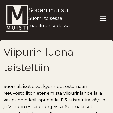
Siirry
Sodan muisti
sisältöön
Suomi toisessa
maailmansodassa
Viipurin luona
taisteltiin
Suomalaiset eivät kyenneet estämään
Neuvostoliiton etenemistä Viipurinlahdella ja
kaupungin koillispuolella. 11.3. taisteluita käytiin
jo Viipurin esikaupungeissa. Suomalaiset