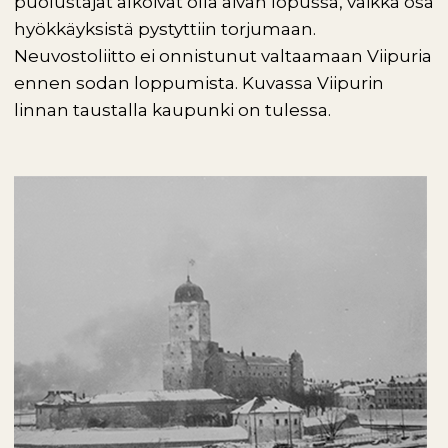
puolustajat alkoivat olla aivan lopussa, vaikka osa
hyökkäyksistä pystyttiin torjumaan.
Neuvostoliitto ei onnistunut valtaamaan Viipuria
ennen sodan loppumista. Kuvassa Viipurin
linnan taustalla kaupunki on tulessa.