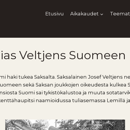
Etusivu
Aikakaudet
Teemat
ias Veltjens Suomeen
i haki tukea Saksalta. Saksalainen Josef Veltjens ne
 Suomeen sekä Saksan joukkojen oikeudesta kulkea 
siosta Suomi sai tykistökalustoa ja muuta sotatarvi
kenttähaupitsi naamioidussa tuliasemassa Lemillä j