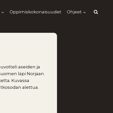
Oppimiskokonaisuudet
Ohjeet
uvotteli aseiden ja
Suomen läpi Norjaan.
ketta. Kuvassa
atkosodan alettua.