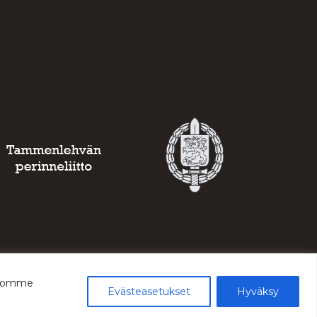
ustomme
Evästeasetukset
Hyväksy