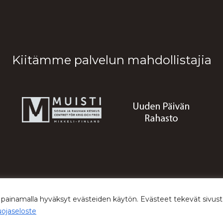
Kiitämme palvelun mahdollistajia
© 2026 Sodan ja rauhan keskus Muisti
 painamalla hyväksyt evästeiden käytön. Evästeet tekevät siv
uojaseloste