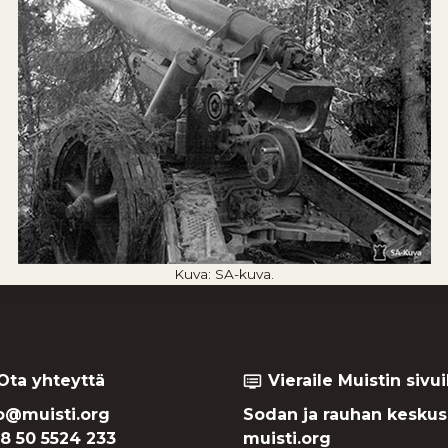
Kuva: SA-kuva.
Ota yhteyttä
Vieraile Muistin sivui
dvr
o@muisti.org
Sodan ja rauhan keskus
8 50 5524 233
muisti.org