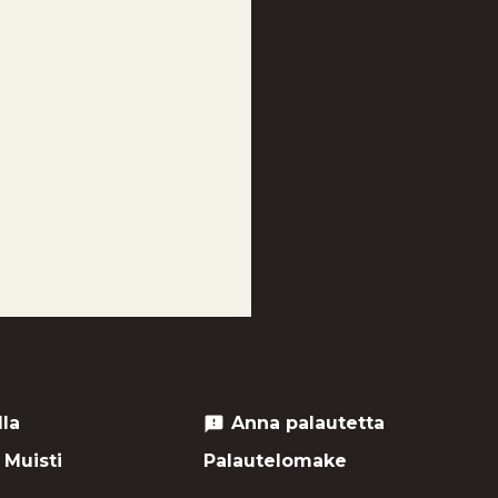
lla
Anna palautetta
feedback
 Muisti
Palautelomake