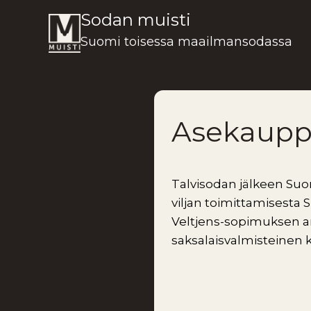
Siirry
Sodan muisti
sisältöön
Suomi toisessa maailmansodassa
Asekaupp
Talvisodan jälkeen Suom
viljan toimittamisesta
Veltjens-sopimuksen an
saksalaisvalmisteinen 