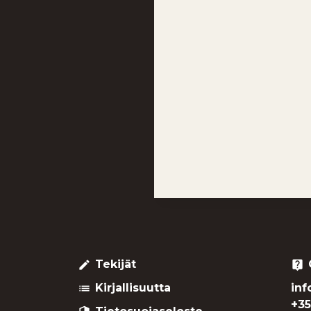
Tekijät
create
live_help
Kirjallisuutta
inf
list
+35