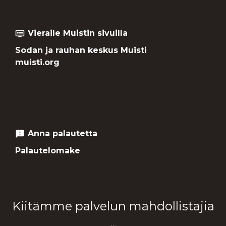
Vieraile Muistin sivuilla
dvr
Sodan ja rauhan keskus Muisti
muisti.org
Anna palautetta
feedback
Palautelomake
Kiitämme palvelun mahdollistajia