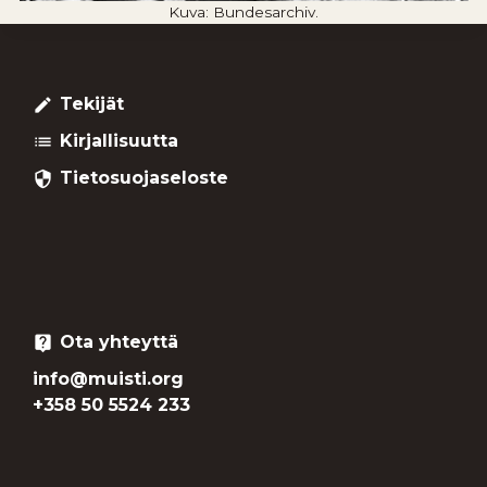
Kuva: Bundesarchiv.
Tekijät
create
Kirjallisuutta
list
Tietosuojaseloste
security
Ota yhteyttä
live_help
info@muisti.org
+358 50 5524 233