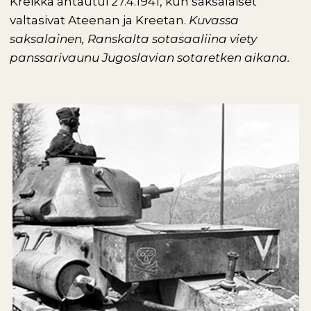
Kreikka antautui 27.4.1941, kun saksalaiset
valtasivat Ateenan ja Kreetan.
Kuvassa
saksalainen, Ranskalta sotasaaliina viety
panssarivaunu Jugoslavian sotaretken aikana.