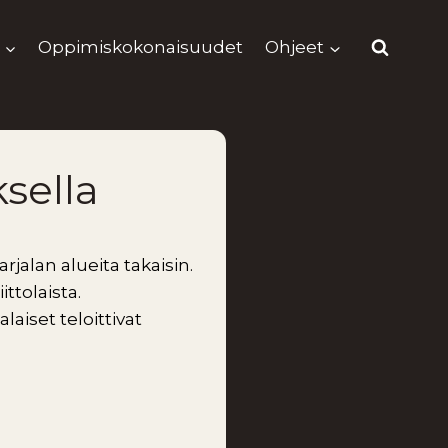
Oppimiskokonaisuudet
Ohjeet
sella
jalan alueita takaisin.
ittolaista.
laiset teloittivat