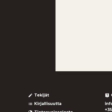
Tekijät
create
live_help
Kirjallisuutta
inf
list
+35