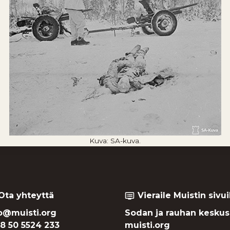
Kuva: SA-kuva.
Ota yhteyttä
Vieraile Muistin sivui
dvr
o@muisti.org
Sodan ja rauhan keskus
8 50 5524 233
muisti.org