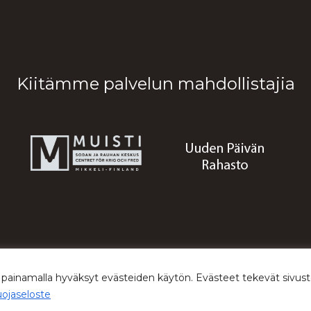
Kiitämme palvelun mahdollistajia
© 2026 Sodan ja rauhan keskus Muisti
 painamalla hyväksyt evästeiden käytön. Evästeet tekevät siv
uojaseloste