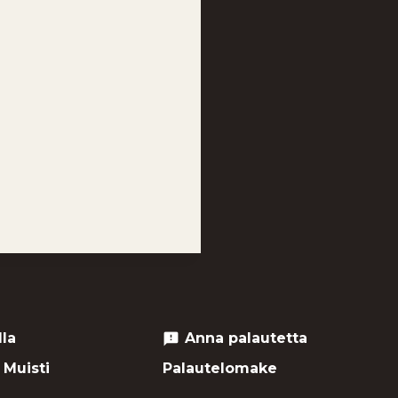
lla
Anna palautetta
feedback
 Muisti
Palautelomake