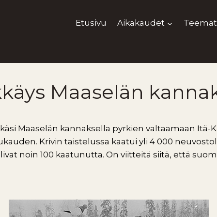
Etusivu
Aikakaudet
Teemat
käys Maaselän kannak
äsi Maaselän kannaksella pyrkien valtaamaan Itä-Kar
ukauden. Krivin taistelussa kaatui yli 4 000 neuvostoli
vat noin 100 kaatunutta. On viitteitä siitä, että suoma