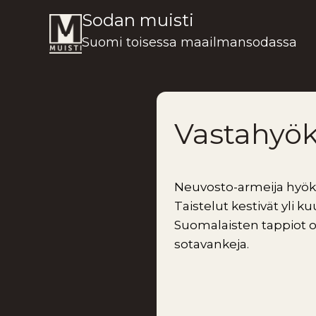
Siirry
Sodan muisti
sisältöön
Suomi toisessa maailmansodassa
Vastahyök
Neuvosto-armeija hyökk
Taistelut kestivät yli ku
Suomalaisten tappiot oli
sotavankeja.