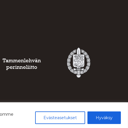
ustomme
Evästeasetukset
Hyväksy