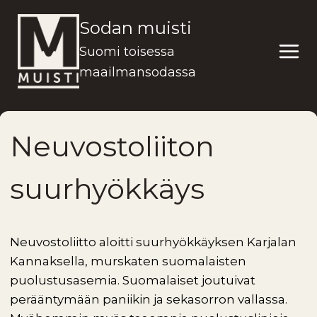
Siirry
Sodan muisti
sisältöön
Suomi toisessa
maailmansodassa
Neuvostoliiton
suurhyökkäys
Neuvostoliitto aloitti suurhyökkäyksen Karjalan
Kannaksella, murskaten suomalaisten
puolustusasemia. Suomalaiset joutuivat
perääntymään paniikin ja sekasorron vallassa.