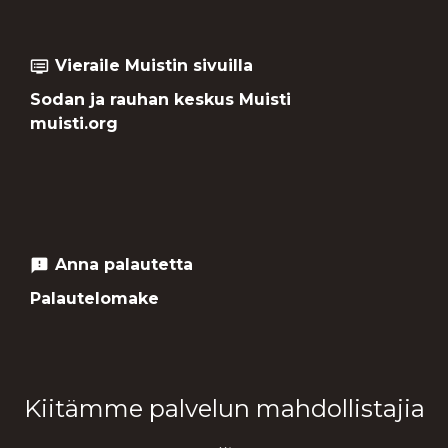
Vieraile Muistin sivuilla
dvr
Sodan ja rauhan keskus Muisti
muisti.org
Anna palautetta
feedback
Palautelomake
Kiitämme palvelun mahdollistajia