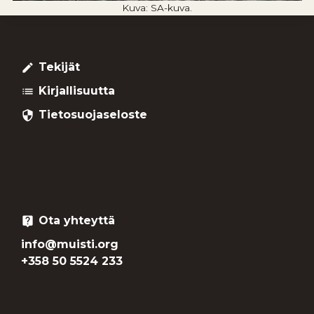
Kuva: SA-kuva.
Tekijät
create
Kirjallisuutta
list
Tietosuojaseloste
security
Ota yhteyttä
live_help
info@muisti.org
+358 50 5524 233