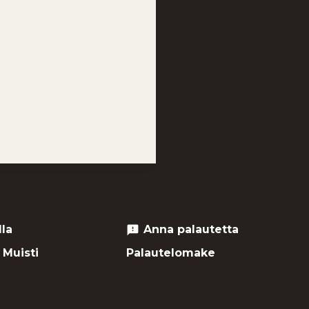
lla
Anna palautetta
feedback
 Muisti
Palautelomake