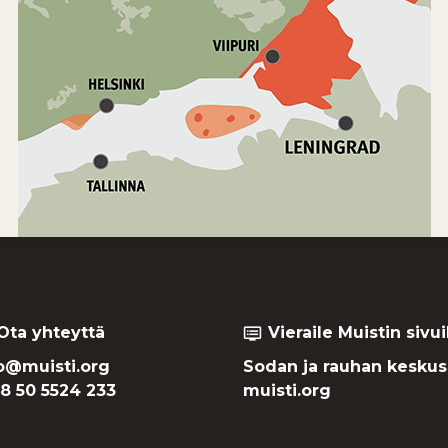
Ota yhteyttä
Vieraile Muistin sivui
dvr
o@muisti.org
Sodan ja rauhan keskus
8 50 5524 233
muisti.org