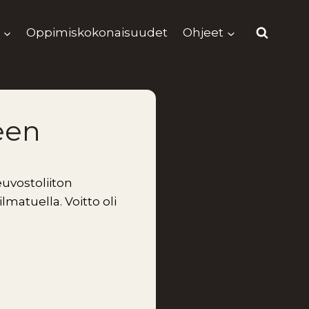
Oppimiskokonaisuudet
Ohjeet
een
euvostoliiton
matuella. Voitto oli