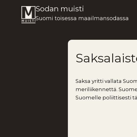
Siirry
Sodan muisti
sisältöön
Suomi toisessa maailmansodassa
Saksalais
Saksa yritti vallata Su
meriliikennettä. Suomen
Suomelle poliittisesti 