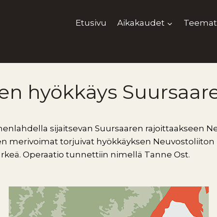
Etusivu
Aikakaudet
Teemat
ten hyökkäys Suursaar
omenlahdella sijaitsevan Suursaaren rajoittaakseen N
 merivoimat torjuivat hyökkäyksen Neuvostoliiton il
tärkeä. Operaatio tunnettiin nimellä Tanne Ost.