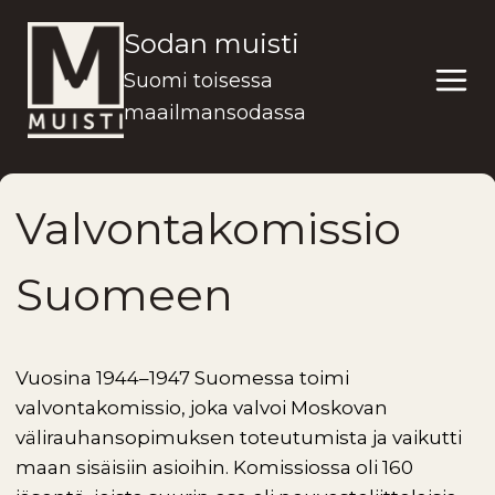
Siirry
Sodan muisti
sisältöön
Suomi toisessa
maailmansodassa
Valvontakomissio
Suomeen
Vuosina 1944–1947 Suomessa toimi
valvontakomissio, joka valvoi Moskovan
välirauhansopimuksen toteutumista ja vaikutti
maan sisäisiin asioihin. Komissiossa oli 160