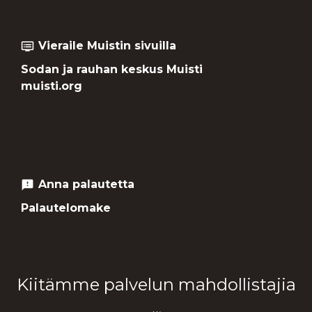
Vieraile Muistin sivuilla
dvr
Sodan ja rauhan keskus Muisti
muisti.org
Anna palautetta
feedback
Palautelomake
Kiitämme palvelun mahdollistajia