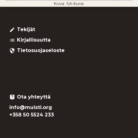
Kuva: SA-kuva.
Tekijät
create
Kirjallisuutta
list
Tietosuojaseloste
security
Ota yhteyttä
live_help
info@muisti.org
+358 50 5524 233