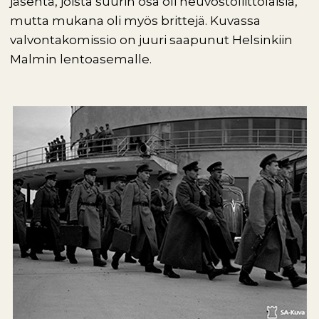
jäsentä, joista suurin osa oli neuvostoliittolaisia,
mutta mukana oli myös brittejä. Kuvassa
valvontakomissio on juuri saapunut Helsinkiin
Malmin lentoasemalle.