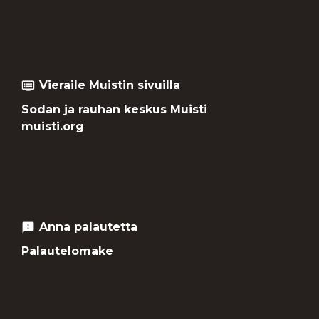
Vieraile Muistin sivuilla
dvr
Sodan ja rauhan keskus Muisti
muisti.org
Anna palautetta
feedback
Palautelomake