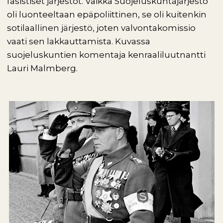
fasistiset järjestöt. Vaikka Suojeluskuntajärjestö
oli luonteeltaan epäpoliittinen, se oli kuitenkin
sotilaallinen järjestö, joten valvontakomissio
vaati sen lakkauttamista. Kuvassa
suojeluskuntien komentaja kenraaliluutnantti
Lauri Malmberg.