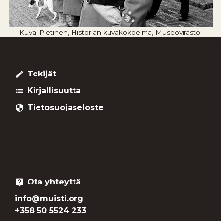
Kuva: Pietinen, Historian kuvakokoelma, Museovirasto.
Tekijät
create
Kirjallisuutta
list
Tietosuojaseloste
security
Ota yhteyttä
live_help
info@muisti.org
+358 50 5524 233