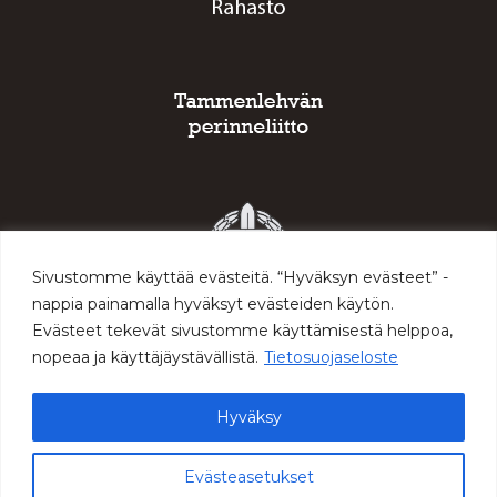
Sivustomme käyttää evästeitä. “Hyväksyn evästeet” -
nappia painamalla hyväksyt evästeiden käytön.
Evästeet tekevät sivustomme käyttämisestä helppoa,
nopeaa ja käyttäjäystävällistä.
Tietosuojaseloste
Hyväksy
© 2026 Sodan ja rauhan keskus Muisti
Evästeasetukset