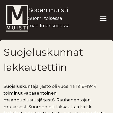
Siirry
Sodan muisti
sisältöön
Suomi toisessa
maailmansodassa
Suojeluskunnat
lakkautettiin
Suojeluskuntajärjestö oli vuosina 1918–1944
toiminut vapaaehtoinen
maanpuolustusjärjestö. Rauhanehtojen
mukaisesti Suomen piti lakkauttaa kaikki