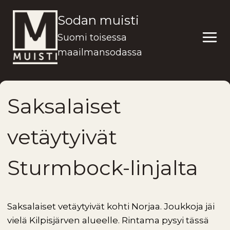
Siirry
Sodan muisti
sisältöön
Suomi toisessa
maailmansodassa
Saksalaiset
vetäytyivät
Sturmbock-linjalta
Saksalaiset vetäytyivät kohti Norjaa. Joukkoja jäi
vielä Kilpisjärven alueelle. Rintama pysyi tässä