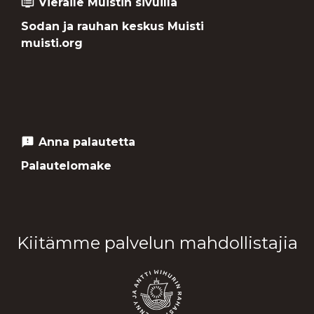
Vieraile Muistin sivuilla
dvr
Sodan ja rauhan keskus Muisti
muisti.org
Anna palautetta
feedback
Palautelomake
Kiitämme palvelun mahdollistajia