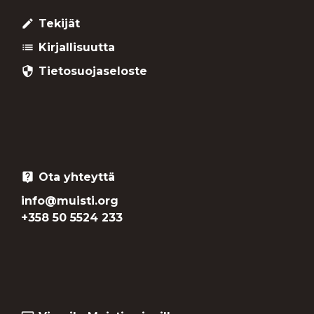
Tekijät
create
Kirjallisuutta
list
Tietosuojaseloste
security
Ota yhteyttä
live_help
info@muisti.org
+358 50 5524 233