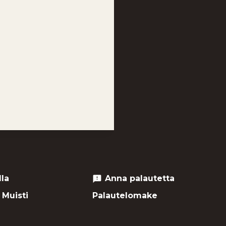
lla
Anna palautetta
feedback
 Muisti
Palautelomake