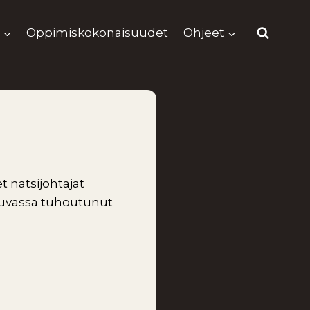
Oppimiskokonaisuudet
Ohjeet
t natsijohtajat
. Kuvassa tuhoutunut