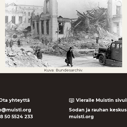
Kuva: Bundesarchiv.
Ota yhteyttä
Vieraile Muistin sivui
dvr
o@muisti.org
Sodan ja rauhan keskus
8 50 5524 233
muisti.org