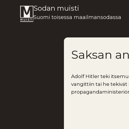
Siirry
Sodan muisti
sisältöön
Suomi toisessa maailmansodassa
Saksan a
Adolf Hitler teki itsem
vangittiin tai he tekivä
propagandaministeriön 