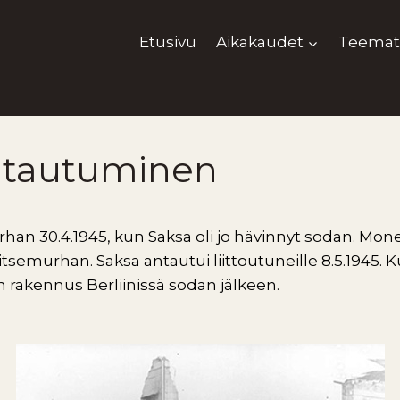
Etusivu
Aikakaudet
Teemat
ntautuminen
urhan 30.4.1945, kun Saksa oli jo hävinnyt sodan. Mone
t itsemurhan. Saksa antautui liittoutuneille 8.5.1945
rakennus Berliinissä sodan jälkeen.