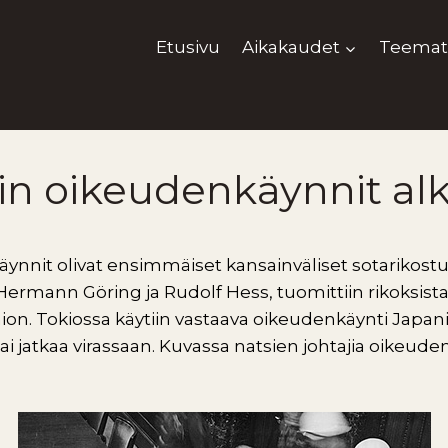
Etusivu
Aikakaudet
Teemat
n oikeudenkäynnit alk
nnit olivat ensimmäiset kansainväliset sotarikostu
 Hermann Göring ja Rudolf Hess, tuomittiin rikoksista
n. Tokiossa käytiin vastaava oikeudenkäynti Japanin
sai jatkaa virassaan. Kuvassa natsien johtajia oikeud