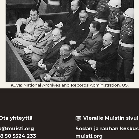
Kuva: National Archives and Records Administration, US.
Ota yhteyttä
Vieraile Muistin sivui
dvr
o@muisti.org
Sodan ja rauhan keskus
8 50 5524 233
muisti.org