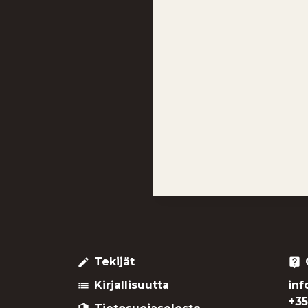
Tekijät
create
live_help
Kirjallisuutta
inf
list
+35