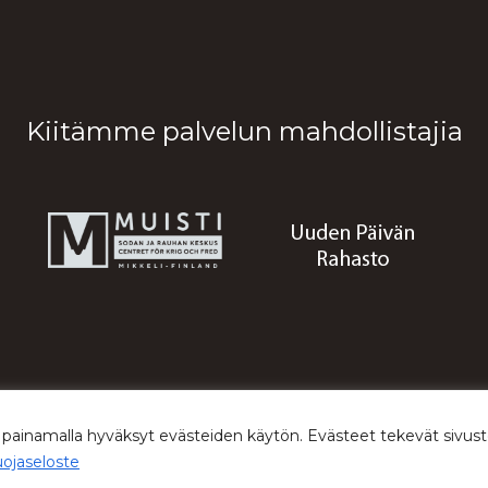
Kiitämme palvelun mahdollistajia
© 2026 Sodan ja rauhan keskus Muisti
 painamalla hyväksyt evästeiden käytön. Evästeet tekevät siv
uojaseloste