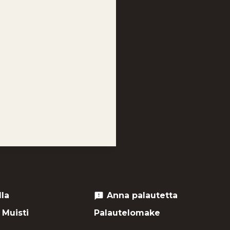
lla
Anna palautetta
feedback
 Muisti
Palautelomake