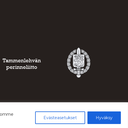
ustomme
Evästeasetukset
Hyväksy