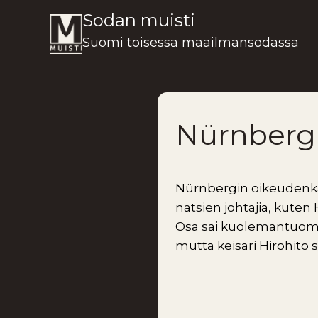
Siirry
Sodan muisti
sisältöön
Suomi toisessa maailmansodassa
Nürnbergi
Nürnbergin oikeudenkäy
natsien johtajia, kuten
Osa sai kuolemantuomio
mutta keisari Hirohito 