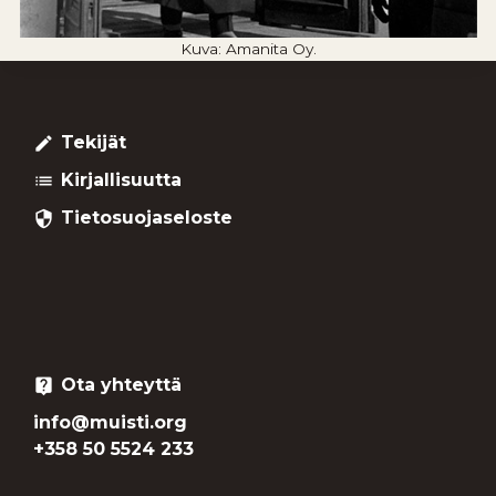
Kuva: Amanita Oy.
Tekijät
create
Kirjallisuutta
list
Tietosuojaseloste
security
Ota yhteyttä
live_help
info@muisti.org
+358 50 5524 233