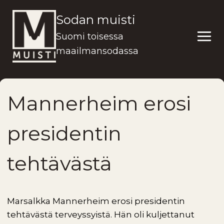
Siirry
Sodan muisti
sisältöön
Suomi toisessa
maailmansodassa
Mannerheim erosi
presidentin
tehtävästä
Marsalkka Mannerheim erosi presidentin
tehtävästä terveyssyistä. Hän oli kuljettanut