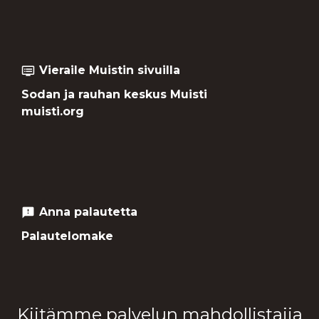
Vieraile Muistin sivuilla
dvr
Sodan ja rauhan keskus Muisti
muisti.org
Anna palautetta
feedback
Palautelomake
Kiitämme palvelun mahdollistajia