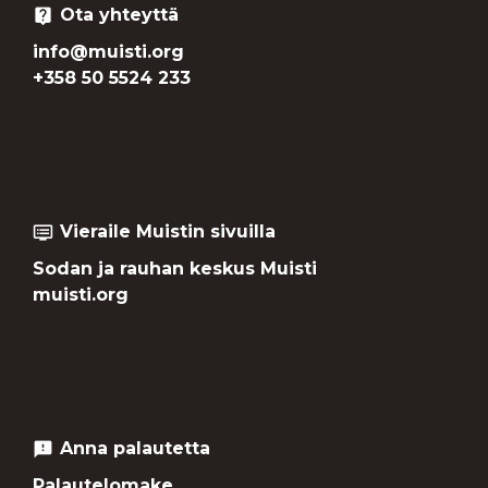
Ota yhteyttä
live_help
info@muisti.org
+358 50 5524 233
Vieraile Muistin sivuilla
dvr
Sodan ja rauhan keskus Muisti
muisti.org
Anna palautetta
feedback
Palautelomake