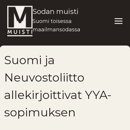
Siirry
Sodan muisti
sisältöön
Suomi toisessa
maailmansodassa
Suomi ja
Neuvostoliitto
allekirjoittivat YYA-
sopimuksen