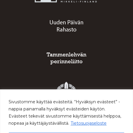
Sivustomme käyttää evästeitä. “Hyväksyn evästeet” -
nappia painamalla hyväksyt evästeiden käytön.
Evästeet tekevät sivustomme käyttämisestä helppoa,
nopeaa ja käyttäjäystävällistä.
Tietosuojaseloste