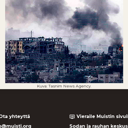
Kuva: Tasnim News Agency.
Ota yhteyttä
Vieraile Muistin sivui
dvr
o@muisti.org
Sodan ja rauhan keskus