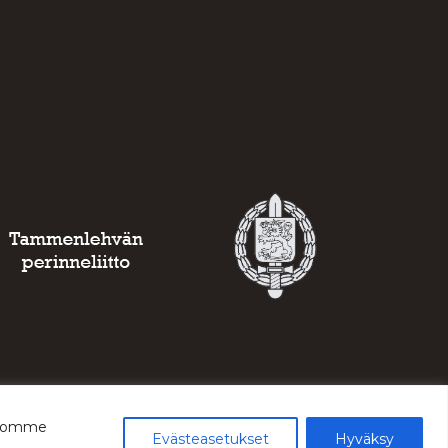
ustomme
Evästeasetukset
Hyväksy