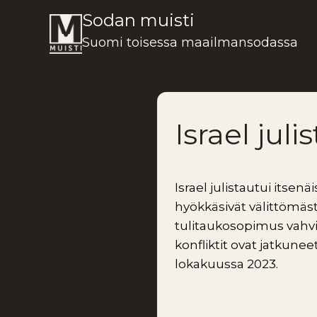
Siirry
Sodan muisti
sisältöön
Suomi toisessa maailmansodassa
Israel juli
Israel julistautui itsenä
hyökkäsivät välittömäst
tulitaukosopimus vahvist
konfliktit ovat jatkuneet
lokakuussa 2023.