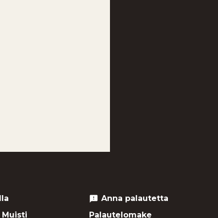
lla
Anna palautetta
feedback
 Muisti
Palautelomake