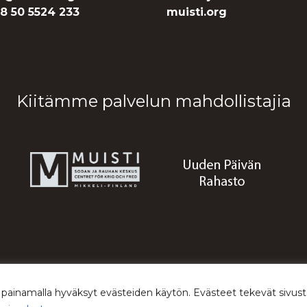
8 50 5524 233
muisti.org
Kiitämme palvelun mahdollistajia
© 2026 Sodan ja rauhan keskus Muisti
 painamalla hyväksyt evästeiden käytön. Evästeet tekevät siv