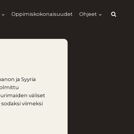
Oppimiskokonaisuudet
Ohjeet
banon ja Syyria
solmittu
apurimaiden väliset
ät sodaksi viimeksi