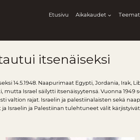
Etusivu
Aikakaudet
Teemat
stautui itsenäiseksi
iseksi 14.5.1948. Naapurimaat Egypti, Jordania, Irak, Li
i, mutta Israel säilytti itsenäisyytensä. Vuonna 1949 
i valtion rajat. Israelin ja palestiinalaisten sekä na
 ja Israelin ja Palestiinan tulehtuneet välit kärjistyiv