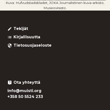
Kuva: Hufvudstadsbladet, JOKA Journalistinen kuva-arkisto,
Museovirasto.
Tekijät
create
Kirjallisuutta
list
Tietosuojaseloste
security
Ota yhteyttä
live_help
info@muisti.org
+358 50 5524 233