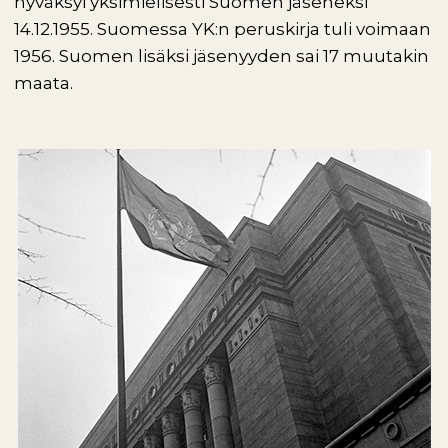
hyväksyi yksimielisesti Suomen jäseneksi
14.12.1955. Suomessa YK:n peruskirja tuli voimaan
1956. Suomen lisäksi jäsenyyden sai 17 muutakin
maata.