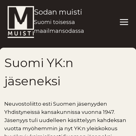
Siirry
Sodan muisti
sisältöön
Suomi toisessa
maailmansodassa
Suomi YK:n
jäseneksi
Neuvostoliitto esti Suomen jäsenyyden
Yhdistyneissä kansakunnissa vuonna 1947.
Jäsenyys tuli uudelleen käsittelyyn kahdeksan
vuotta myöhemmin ja nyt YK:n yleiskokous