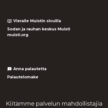
Vieraile Muistin sivuilla
dvr
Sodan ja rauhan keskus Muisti
muisti.org
Anna palautetta
feedback
Palautelomake
Kiitämme palvelun mahdollistajia