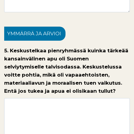
YMMÄRRÄ JA ARVIOI
5. Keskustelkaa pienryhmässä kuinka tärkeää
kansainvälinen apu oli Suomen
selviytymiselle talvisodassa. Keskustelussa
voitte pohtia, mikä oli vapaaehtoisten,
materiaaliavun ja moraalisen tuen vaikutus.
Entä jos tukea ja apua ei olisikaan tullut?