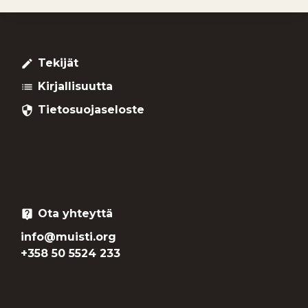
Tekijät
create
Kirjallisuutta
list
Tietosuojaseloste
security
Ota yhteyttä
live_help
info@muisti.org
+358 50 5524 233