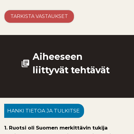
Aiheeseen
library_books
liittyvät tehtävät
HANKI TIETOA JA TULKITSE
1. Ruotsi oli Suomen merkittävin tukija