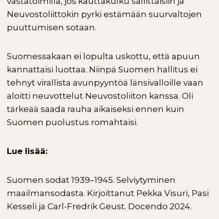
vastatoimilla, jos kauttakulku sallittaisiin ja
Neuvostoliittokin pyrki estämään suurvaltojen
puuttumisen sotaan.
Suomessakaan ei lopulta uskottu, että apuun
kannattaisi luottaa. Niinpä Suomen hallitus ei
tehnyt virallista avunpyyntöä länsivalloille vaan
aloitti neuvottelut Neuvostoliiton kanssa. Oli
tärkeää saada rauha aikaiseksi ennen kuin
Suomen puolustus romahtaisi.
Lue lisää:
Suomen sodat 1939–1945. Selviytyminen
maailmansodasta. Kirjoittanut Pekka Visuri, Pasi
Kesseli ja Carl-Fredrik Geust. Docendo 2024.