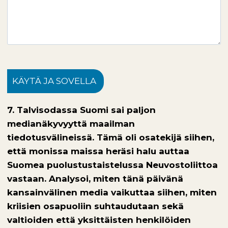
KÄYTÄ JA SOVELLA
7. Talvisodassa Suomi sai paljon
medianäkyvyyttä maailman
tiedotusvälineissä. Tämä oli osatekijä siihen,
että monissa maissa heräsi halu auttaa
Suomea puolustustaistelussa Neuvostoliittoa
vastaan. Analysoi, miten tänä päivänä
kansainvälinen media vaikuttaa siihen, miten
kriisien osapuoliin suhtaudutaan sekä
valtioiden että yksittäisten henkilöiden