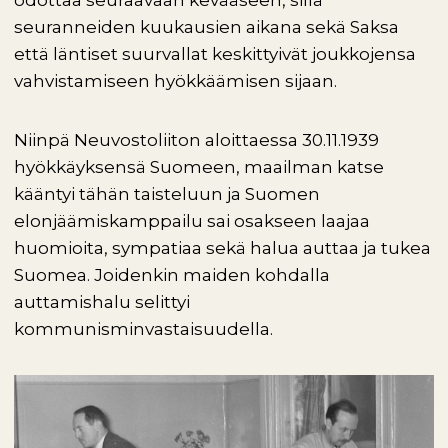
odottaa seuraavaan kevääseen, sillä
seuranneiden kuukausien aikana sekä Saksa
että läntiset suurvallat keskittyivät joukkojensa
vahvistamiseen hyökkäämisen sijaan.
Niinpä Neuvostoliiton aloittaessa 30.11.1939
hyökkäyksensä Suomeen, maailman katse
kääntyi tähän taisteluun ja Suomen
elonjäämiskamppailu sai osakseen laajaa
huomioita, sympatiaa sekä halua auttaa ja tukea
Suomea. Joidenkin maiden kohdalla
auttamishalu selittyi
kommunisminvastaisuudella.