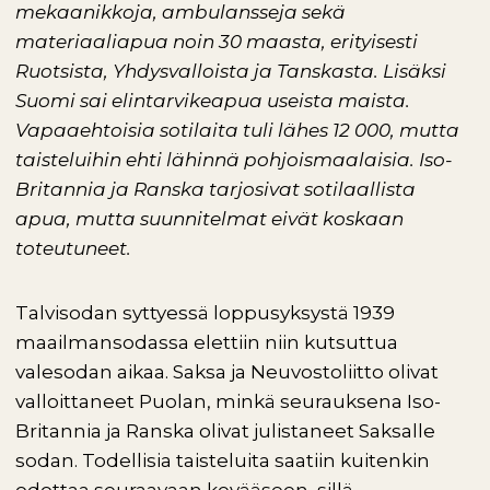
mekaanikkoja, ambulansseja sekä
materiaaliapua noin 30 maasta, erityisesti
Ruotsista, Yhdysvalloista ja Tanskasta.
Lisäksi
Suomi sai elintarvikeapua useista maista.
Vapaaehtoisia sotilaita tuli lähes 12 000, mutta
taisteluihin ehti lähinnä pohjoismaalaisia. I
so-
Britannia ja Ranska tarjosivat sotilaallista
apua, mutta suunnitelmat eivät koskaan
toteutuneet.
Talvisodan syttyessä loppusyksystä 1939
maailmansodassa elettiin niin kutsuttua
valesodan aikaa. Saksa ja Neuvostoliitto olivat
valloittaneet Puolan, minkä seurauksena Iso-
Britannia ja Ranska olivat julistaneet Saksalle
sodan. Todellisia taisteluita saatiin kuitenkin