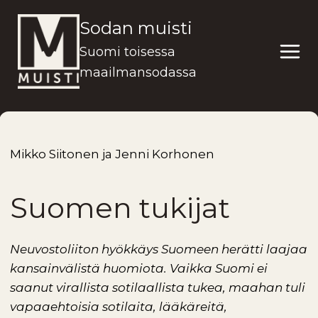
Siirry
Sodan muisti
sisältöön
Suomi toisessa
maailmansodassa
Mikko Siitonen ja Jenni Korhonen
Suomen tukijat
N
euvostoliiton hyökkäys Suomeen herätti laajaa
kansainvälistä huomiota
.
Vaikka Suomi ei
saanut virallista sotilaallista tukea, maahan tuli
vapaaehtoisia sotilaita, lääkäreitä,