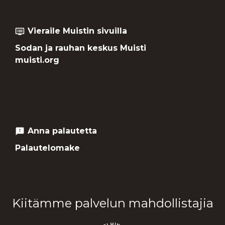
Vieraile Muistin sivuilla
dvr
Sodan ja rauhan keskus Muisti
muisti.org
Anna palautetta
feedback
Palautelomake
Kiitämme palvelun mahdollistajia