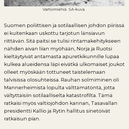
Vartiomiehiä. SA-kuva.
Suomen poliittisen ja sotilaallisen johdon piirissä
ei kuitenkaan uskottu tarjotun länsiavun
riittävän. Sitä paitsi se tulisi rintamakehitykseen
nähden aivan liian myöhään, Norja ja Ruotsi
kieltäytyivät antamasta apuretkikunnille lupaa
kulkea alueidensa läpi eivätkä ulkomaiset joukot
olleet myöskään tottuneet taistelemaan
talvisissa olosuhteissa. Rauhan solmiminen oli
Mannerheimista lopulta välttämätöntä, jotta
vältyttäisiin sotilaalliselta katastrofilta. Tämä
ratkaisi myös valtiojohdon kannan, Tasavallan
presidentti Kallio ja Rytin hallitus sinetöivät
ratkaisun pian.