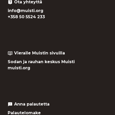
Ota yhteyttä
live_help
info@muisti.org
+358 50 5524 233
Vieraile Muistin sivuilla
dvr
Sodan ja rauhan keskus Muisti
muisti.org
Anna palautetta
feedback
Palautelomake