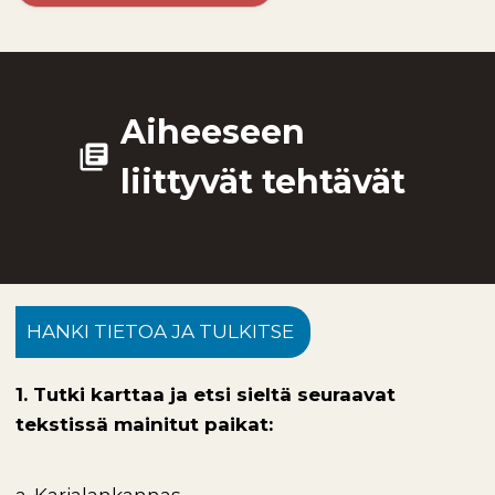
Aiheeseen
library_books
liittyvät tehtävät
HANKI TIETOA JA TULKITSE
1. Tutki karttaa ja etsi sieltä seuraavat
tekstissä mainitut paikat: