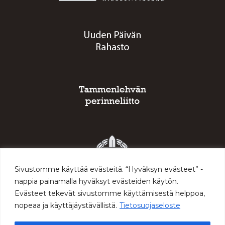
Sivustomme käyttää evästeitä. “Hyväksyn evästeet” -
nappia painamalla hyväksyt evästeiden käytön.
Evästeet tekevät sivustomme käyttämisestä helppoa,
nopeaa ja käyttäjäystävällistä.
Tietosuojaseloste