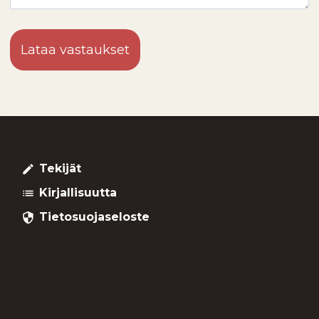
Lataa vastaukset
Tekijät
create
Kirjallisuutta
list
Tietosuojaseloste
security