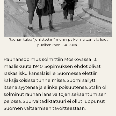
Rauhan tuloa “juhlistettiin” monin paikoin laittamalla liput
puolitankoon. SA-kuva.
Rauhansopimus solmittiin Moskovassa 13.
maaliskuuta 1940. Sopimuksen ehdot olivat
raskas isku kansalaisille. Suomessa elettiin
kaksijakoisissa tunnelmissa. Suomi säilytti
itsenäisyytensä ja elinkelpoisuutensa. Stalin oli
solminut rauhan länsivaltojen sekaantumisen
pelossa. Suurvaltadiktatuuri ei ollut luopunut
Suomen valtaamisen tavoitteestaan.