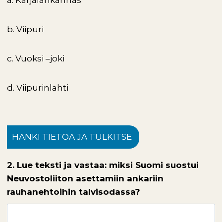
a. Karjalankannas
b. Viipuri
c. Vuoksi –joki
d. Viipurinlahti
HANKI TIETOA JA TULKITSE
2. Lue teksti ja vastaa: miksi Suomi suostui
Neuvostoliiton asettamiin ankariin
rauhanehtoihin talvisodassa?