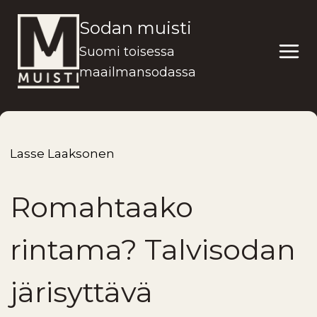
Siirry
Sodan muisti
sisältöön
Suomi toisessa
maailmansodassa
Lasse Laaksonen
Romahtaako
rintama? Talvisodan
järisyttävä