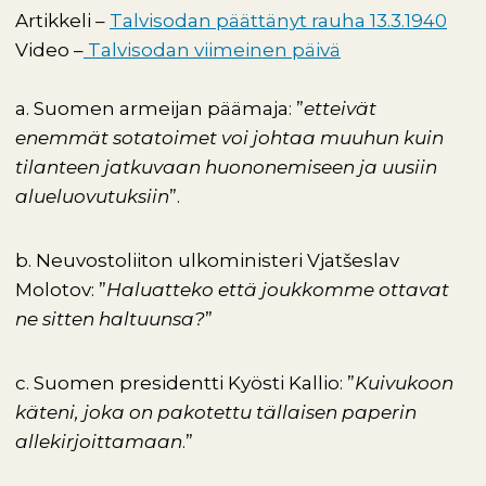
Artikkeli –
Talvisodan päättänyt rauha 13.3.1940
Video –
Talvisodan viimeinen päivä
a. Suomen armeijan päämaja: ”
etteivät
enemmät sotatoimet voi johtaa muuhun kuin
tilanteen jatkuvaan huononemiseen ja uusiin
alueluovutuksiin
”.
b. Neuvostoliiton ulkoministeri Vjatšeslav
Molotov: ”
Haluatteko että joukkomme ottavat
ne sitten haltuunsa?
”
c. Suomen presidentti Kyösti Kallio: ”
Kuivukoon
käteni, joka on pakotettu tällaisen paperin
allekirjoittamaan
.”