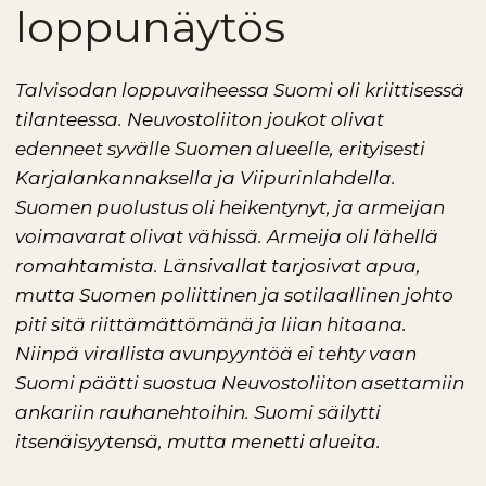
loppunäytös
Talvisodan loppuvaiheessa Suomi oli kriittisessä
tilanteessa. Neuvostoliiton joukot olivat
edenneet syvälle Suomen alueelle, erityisesti
Karjalankannaksella ja Viipurinlahdella.
Suomen puolustus oli heikentynyt, ja armeijan
voimavarat olivat vähissä. Armeija oli lähellä
romahtamista. Länsivallat tarjosivat apua,
mutta Suomen poliittinen ja sotilaallinen johto
piti sitä riittämättömänä ja liian hitaana.
Niinpä virallista avunpyyntöä ei tehty vaan
Suomi päätti suostua Neuvostoliiton asettamiin
ankariin rauhanehtoihin. Suomi säilytti
itsenäisyytensä, mutta menetti alueita.