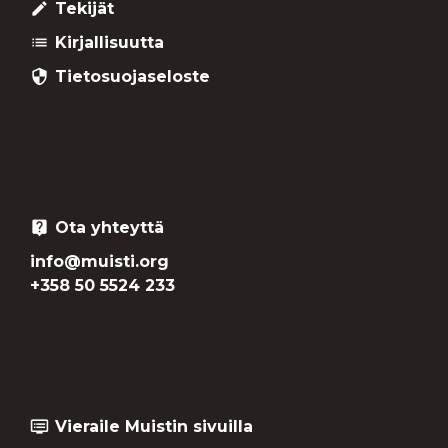
Tekijät
create
Kirjallisuutta
list
Tietosuojaseloste
security
Ota yhteyttä
live_help
info@muisti.org
+358 50 5524 233
Vieraile Muistin sivuilla
dvr