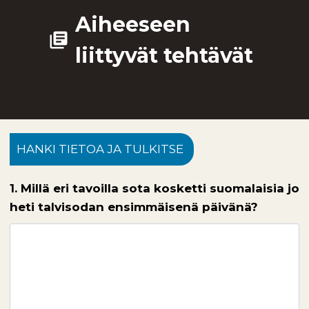
Aiheeseen
library_books
liittyvät tehtävät
HANKI TIETOA JA TULKITSE
1. Millä eri tavoilla sota kosketti suomalaisia jo
heti talvisodan ensimmäisenä päivänä?