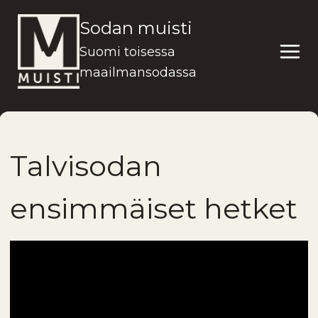
Siirry
Sodan muisti
sisältöön
Suomi toisessa
maailmansodassa
Talvisodan
ensimmäiset hetket