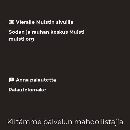
Vieraile Muistin sivuilla
dvr
Sodan ja rauhan keskus Muisti
muisti.org
Anna palautetta
feedback
Palautelomake
Kiitämme palvelun mahdollistajia