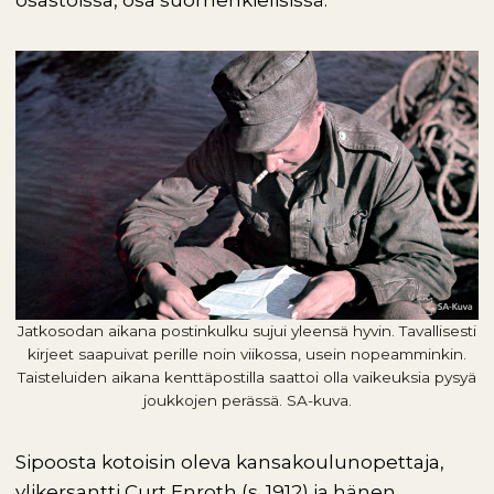
osastoissa, osa suomenkielisissä.
Jatkosodan aikana postinkulku sujui yleensä hyvin. Tavallisesti
kirjeet saapuivat perille noin viikossa, usein nopeamminkin.
Taisteluiden aikana kenttäpostilla saattoi olla vaikeuksia pysyä
joukkojen perässä. SA-kuva.
Sipoosta kotoisin oleva kansakoulunopettaja,
ylikersantti Curt Enroth (s. 1912) ja hänen