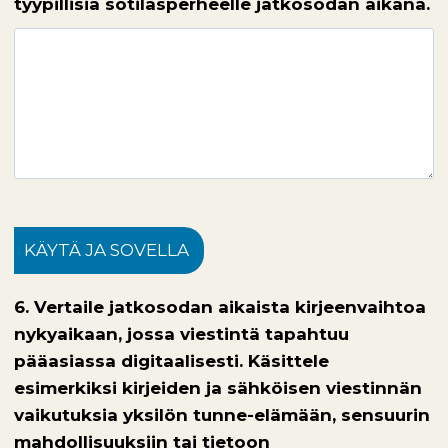
tyypillisiä sotilasperheelle jatkosodan aikana.
KÄYTÄ JA SOVELLA
6. Vertaile jatkosodan aikaista kirjeenvaihtoa
nykyaikaan, jossa viestintä tapahtuu
pääasiassa digitaalisesti. Käsittele
esimerkiksi kirjeiden ja sähköisen viestinnän
vaikutuksia yksilön tunne-elämään, sensuurin
mahdollisuuksiin tai tietoon