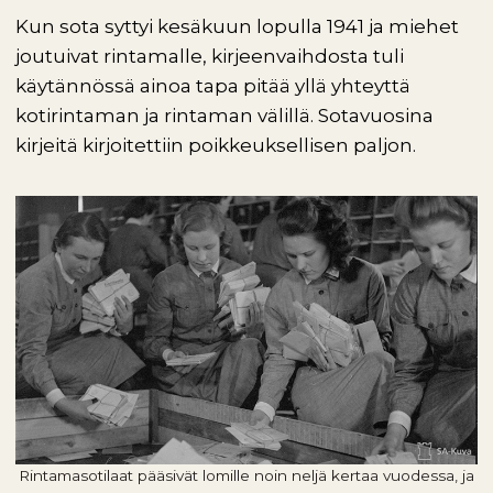
Kun sota syttyi kesäkuun lopulla 1941 ja miehet
joutuivat rintamalle, kirjeenvaihdosta tuli
käytännössä ainoa tapa pitää yllä yhteyttä
kotirintaman ja rintaman välillä. Sotavuosina
kirjeitä kirjoitettiin poikkeuksellisen paljon.
Rintamasotilaat pääsivät lomille noin neljä kertaa vuodessa, ja