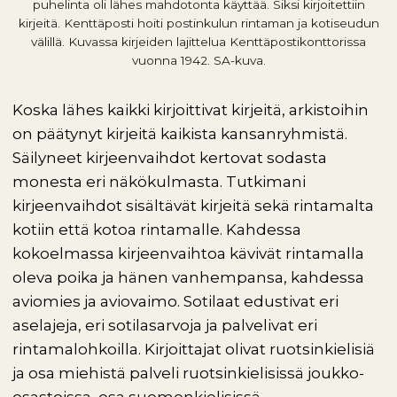
puhelinta oli lähes mahdotonta käyttää. Siksi kirjoitettiin
kirjeitä. Kenttäposti hoiti postinkulun rintaman ja kotiseudun
välillä. Kuvassa kirjeiden lajittelua Kenttäpostikonttorissa
vuonna 1942. SA-kuva.
Koska lähes kaikki kirjoittivat kirjeitä, arkistoihin
on päätynyt kirjeitä kaikista kansanryhmistä.
Säilyneet kirjeenvaihdot kertovat sodasta
monesta eri näkökulmasta. Tutkimani
kirjeenvaihdot sisältävät kirjeitä sekä rintamalta
kotiin että kotoa rintamalle. Kahdessa
kokoelmassa kirjeenvaihtoa kävivät rintamalla
oleva poika ja hänen vanhempansa, kahdessa
aviomies ja aviovaimo. Sotilaat edustivat eri
aselajeja, eri sotilasarvoja ja palvelivat eri
rintamalohkoilla. Kirjoittajat olivat ruotsinkielisiä
ja osa miehistä palveli ruotsinkielisissä joukko-