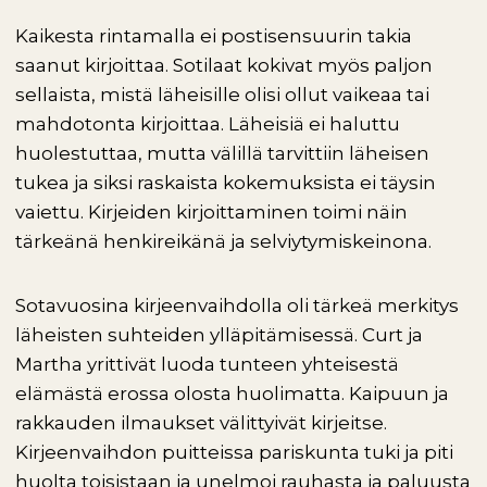
Kaikesta rintamalla ei postisensuurin takia
saanut kirjoittaa. Sotilaat kokivat myös paljon
sellaista, mistä läheisille olisi ollut vaikeaa tai
mahdotonta kirjoittaa. Läheisiä ei haluttu
huolestuttaa, mutta välillä tarvittiin läheisen
tukea ja siksi raskaista kokemuksista ei täysin
vaiettu. Kirjeiden kirjoittaminen toimi näin
tärkeänä henkireikänä ja selviytymiskeinona.
Sotavuosina kirjeenvaihdolla oli tärkeä merkitys
läheisten suhteiden ylläpitämisessä. Curt ja
Martha yrittivät luoda tunteen yhteisestä
elämästä erossa olosta huolimatta. Kaipuun ja
rakkauden ilmaukset välittyivät kirjeitse.
Kirjeenvaihdon puitteissa pariskunta tuki ja piti
huolta toisistaan ja unelmoi rauhasta ja paluusta