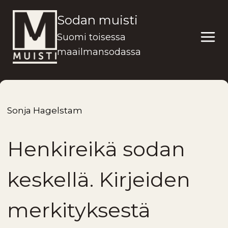
Siirry
Sodan muisti
sisältöön
Suomi toisessa
maailmansodassa
Sonja Hagelstam
Henkireikä sodan
keskellä. Kirjeiden
merkityksestä