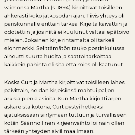
vaimonsa Martha (s. 1894) kirjoittivat toisilleen
ahkerasti koko jatkosodan ajan. Tiivis yhteys oli
pariskunnalle erittäin tärkeä. Kirjeitä kaivattiin ja
odotettiin ja jos niitä ei kuulunut valtasi epätoivo
mielen. Jokainen kirje rintamalta oli tärkeä
elonmerkki. Selittämätön tauko postinkulussa
aiheutti suurta huolta ja saattoi tarkoittaa
kaikkein pahinta eli sitä että mies oli kaatunut.
Koska Curt ja Martha kirjoittivat toisilleen lähes
päivittäin, heidän kirjeisiinsä mahtui paljon
arkisia pieniä asioita. Kun Martha kirjoitti arjen
askareista kotona, Curt pystyi hetkeksi
ajatuksissaan siirtymään tuttuun ja turvalliseen
kotiin. Säännöllinen kirjeenvaihto loi näin ollen
tärkeän yhteyden siviilimaailmaan.