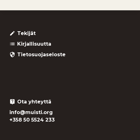
Tekijät
create
Kirjallisuutta
list
Tietosuojaseloste
security
Ota yhteyttä
live_help
info@muisti.org
+358 50 5524 233