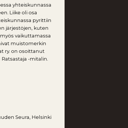
sessa yhteiskunnassa
n. Liike oli osa
teiskunnassa pyrittiin
 järjestöjen, kuten
t myös vaikuttamassa
saivat muistomerkin
 ry. on osoittanut
Ratsastaja -mitalin.
uden Seura, Helsinki