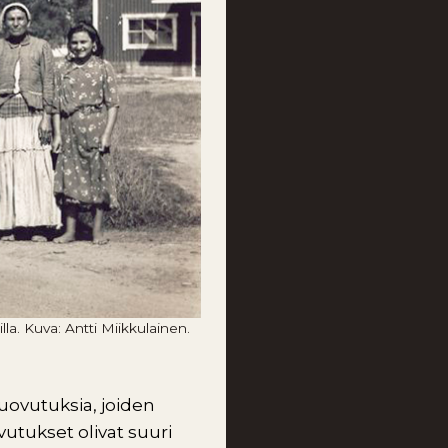
a. Kuva: Antti Miikkulainen.
uovutuksia, joiden
vutukset olivat suuri