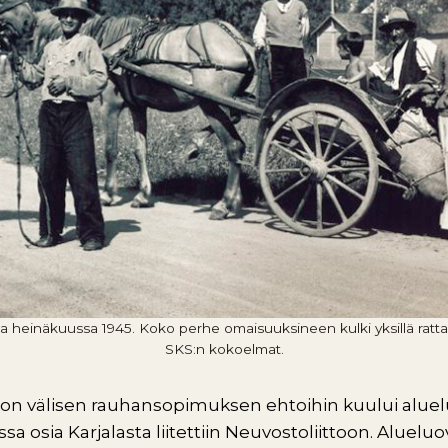
einäkuussa 1945. Koko perhe omaisuuksineen kulki yksillä rattaill
SKS:n kokoelmat.
on välisen rauhansopimuksen ehtoihin kuului aluel
osia Karjalasta liitettiin Neuvostoliittoon. Alueluo