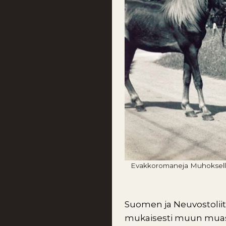
Evakkoromaneja Muhoksella h
Suomen ja Neuvostoliit
mukaisesti muun muassa 