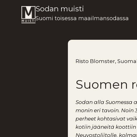
Siirry
Sodan muisti
sisältöön
Suomi toisessa maailmansodassa
Risto Blomster, Suomal
Suomen ro
Sodan alla Suomessa a
monin eri tavoin. Noin
perheet kohtasivat vaik
kotiin jääneitä koottii
Neuvostoliitolle, kolma