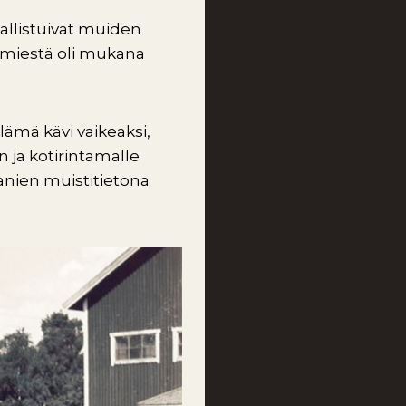
allistuivat muiden
imiestä oli mukana
lämä kävi vaikeaksi,
 ja kotirintamalle
manien muistitietona