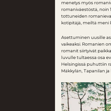
menetys myös romaniväe
romaniväestöstä, noin 1
tottuneiden romanievak
kotipitäjä, meiltä meni 
Asettuminen uusille as
vaikeaksi. Romanien om
romanit siirtyivät paik
luvulle tultaessa osa 
Helsingissä puhuttiin 
Mäkkylän, Tapanilan ja