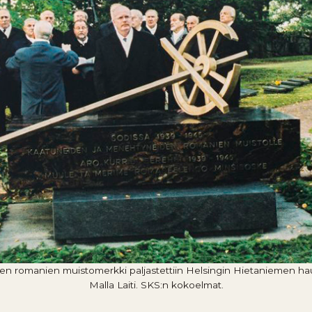
en romanien muistomerkki paljastettiin Helsingin Hietaniemen hau
Malla Laiti. SKS:n kokoelmat.