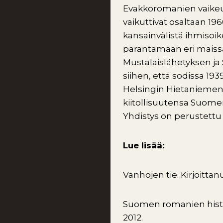
Evakkoromanien vaikeu
vaikuttivat osaltaan 19
kansainvälistä ihmisoik
parantamaan eri maissa
Mustalaislähetyksen ja
siihen, että sodissa 1
Helsingin Hietaniemen 
kiitollisuutensa Suomen
Yhdistys on perustett
Lue lisää:
Vanhojen tie. Kirjoittan
Suomen romanien histor
2012.