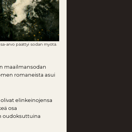
asa-arvo päättyi sodan myötä.
sen maailmansodan
uomen romaneista asui
livat elinkeinojensa
keä osa
in oudoksuttuina
.