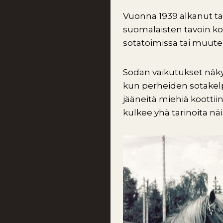
Vuonna 1939 alkanut ta
suomalaisten tavoin k
sotatoimissa tai muute
Sodan vaikutukset näkyi
kun perheiden sotakelp
jääneitä miehiä koottiin
kulkee yhä tarinoita näis