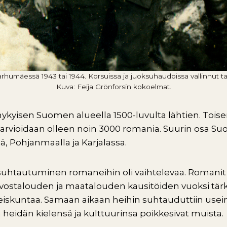
Karhumäessä 1943 tai 1944. Korsuissa ja juoksuhaudoissa vallinnut t
Kuva: Feija Grönforsin kokoelmat.
ykyisen Suomen alueella 1500-luvulta lähtien. Toi
arvioidaan olleen noin 3000 romania. Suurin osa S
 Pohjanmaalla ja Karjalassa.
htautuminen romaneihin oli vaihtelevaa. Romanit o
vostalouden ja maatalouden kausitöiden vuoksi tär
eiskuntaa. Samaan aikaan heihin suhtauduttiin use
ka heidän kielensä ja kulttuurinsa poikkesivat muista