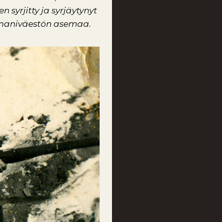
syrjitty ja syrjäytynyt
romaniväestön asemaa.