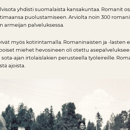
lvisota yhdisti suomalaista kansakuntaa. Romanit os
otimaansa puolustamiseen. Arviolta noin 300 roman
n armeijan palveluksessa.
vät myös kotirintamalla. Romaninaisten ja -lasten e
oiset miehet hevosineen oli otettu asepalvelukseen
 sota-ajan irtolaislakien perusteella työleireille. Ro
tä ajoista.