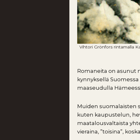
Vihtori Grönfors rintamalla 
Romaneita on asunut n
kynnyksellä Suomessa 
maaseudulla Hämeessä,
Muiden suomalaisten su
kuten kaupustelun, he
maatalousvaltaista yht
vieraina, ”toisina”, kos