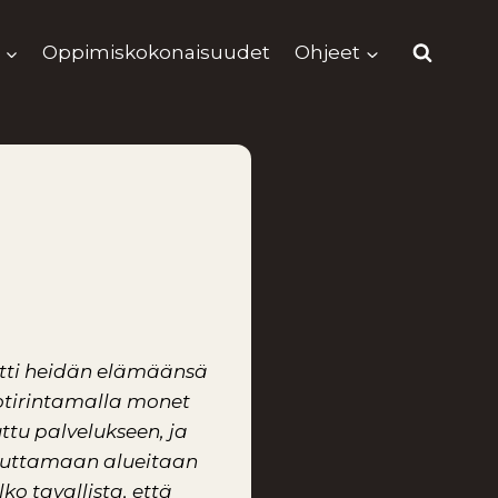
Oppimiskokonaisuudet
Ohjeet
utti heidän elämäänsä
Kotirintamalla monet
ttu palvelukseen, ja
uovuttamaan alueitaan
o tavallista, että