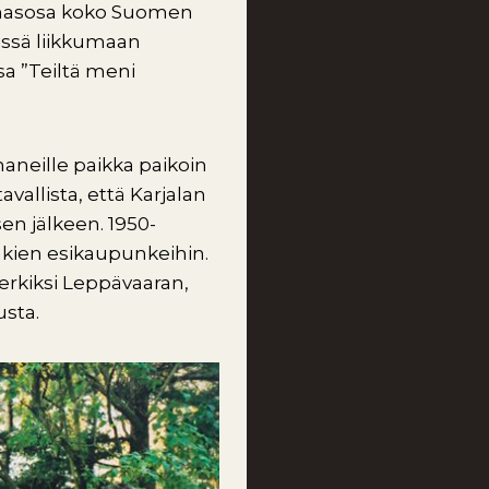
olmasosa koko Suomen
jissä liikkumaan
a ”Teiltä meni
aneille paikka paikoin
allista, että Karjalan
en jälkeen. 1950-
nkien esikaupunkeihin.
erkiksi Leppävaaran,
usta.