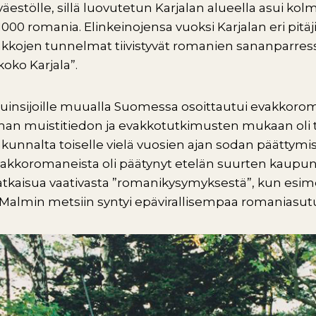
stölle, sillä luovutetun Karjalan alueella asui k
000 romania. Elinkeinojensa vuoksi Karjalan eri pitä
kojen tunnelmat tiivistyvät romanien sananparress
koko Karjala”.
uinsijoille muualla Suomessa osoittautui evakkorom
an muistitiedon ja evakkotutkimusten mukaan oli tav
kakunnalta toiselle vielä vuosien ajan sodan päättymis
evakkoromaneista oli päätynyt etelän suurten kaupu
ratkaisua vaativasta ”romanikysymyksestä”, kun esim
 Malmin metsiin syntyi epävirallisempaa romaniasut