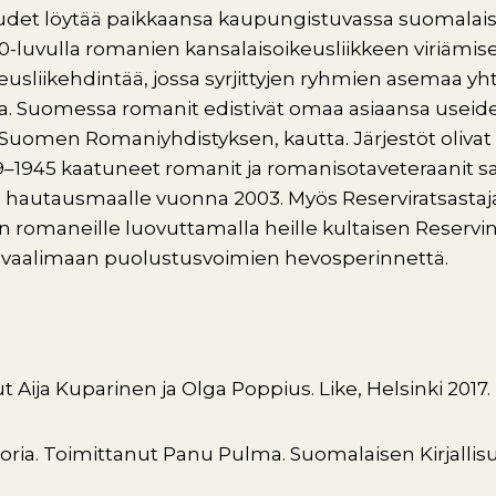
det löytää paikkaansa kaupungistuvassa suomalai
60-luvulla romanien kansalaisoikeusliikkeen viriämisee
eusliikehdintää, jossa syrjittyjen ryhmien asemaa yh
. Suomessa romanit edistivät omaa asiaansa useiden
 Suomen Romaniyhdistyksen, kautta. Järjestöt oliva
939–1945 kaatuneet romanit ja romanisotaveteraanit 
hautausmaalle vuonna 2003. Myös Reserviratsastajat
 romaneille luovuttamalla heille kultaisen Reservin 
u vaalimaan puolustusvoimien hevosperinnettä.
ut Aija Kuparinen ja Olga Poppius. Like, Helsinki 2017.
ia. Toimittanut Panu Pulma. Suomalaisen Kirjallisu