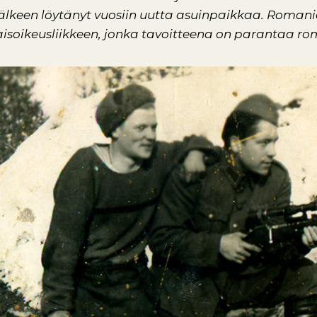
älkeen löytänyt vuosiin uutta asuinpaikkaa. Romanien 
laisoikeusliikkeen, jonka tavoitteena on parantaa 