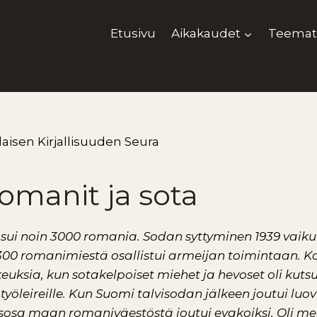
Etusivu
Aikakaudet
Teemat
aisen Kirjallisuuden Seura
manit ja sota
sui noin 3000 romania. Sodan syttyminen 1939 vaik
 300 romanimiestä osallistui armeijan toimintaan. 
euksia, kun sotakelpoiset miehet ja hevoset oli kutsu
n työleireille. Kun Suomi talvisodan jälkeen joutui l
sosa maan romaniväestöstä joutui evakoiksi. Oli melk