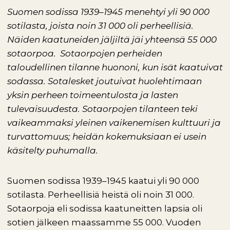
Suomen sodissa 1939–1945 menehtyi yli 90 000
sotilasta, joista noin 31 000 oli perheellisiä.
Näiden kaatuneiden jäljiltä jäi yhteensä 55 000
sotaorpoa. Sotaorpojen perheiden
taloudellinen tilanne huononi, kun isät kaatuivat
sodassa. Sotalesket joutuivat huolehtimaan
yksin perheen toimeentulosta ja lasten
tulevaisuudesta. Sotaorpojen tilanteen teki
vaikeammaksi yleinen vaikenemisen kulttuuri ja
turvattomuus; heidän kokemuksiaan ei usein
käsitelty puhumalla.
Suomen sodissa 1939–1945 kaatui yli 90 000
sotilasta. Perheellisiä heistä oli noin 31 000.
Sotaorpoja eli sodissa kaatuneitten lapsia oli
sotien jälkeen maassamme 55 000. Vuoden