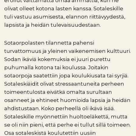
ei ollut välttämättä omaa ammattia, kun he
olivat olleet kotona lasten kanssa. Sotaleskille
tuli vastuu asumisesta, elannon riittävyydestä,
lapsista ja heidän tulevaisuudestaan.
Sotaorpolasten tilannetta pahensi
turvattomuus ja yleinen vaikenemisen kulttuuri.
Sodan ikäviä kokemuksia ei juuri purettu
puhumalla kotona tai koulussa. Joitakin
sotaorpoja saatettiin jopa koulukiusata tai syrjiä.
Sotaleskiäidit olivat stressaantuneita perheen
toimeentulosta eivätkä omalta surultaan
osanneet ja ehtineet huomioida lapsia ja heidän
ahdistustaan. Koko perheellä oli ikävä isää.
Sotaleskille myönnettiin huoltoeläkettä, mutta
se oli niin pieni, että perhe ei tullut sillä toimeen.
Osa sotaleskistä koulutettiin uusiin