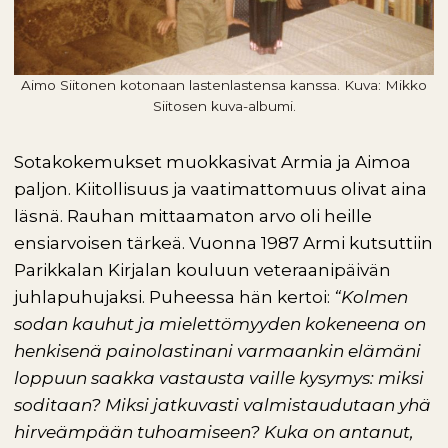
Aimo Siitonen kotonaan lastenlastensa kanssa. Kuva: Mikko
Siitosen kuva-albumi.
Sotakokemukset muokkasivat Armia ja Aimoa
paljon. Kiitollisuus ja vaatimattomuus olivat aina
läsnä. Rauhan mittaamaton arvo oli heille
ensiarvoisen tärkeä. Vuonna 1987 Armi kutsuttiin
Parikkalan Kirjalan kouluun veteraanipäivän
juhlapuhujaksi. Puheessa hän kertoi:
“Kolmen
sodan kauhut ja mielettömyyden kokeneena on
henkisenä painolastinani varmaankin elämäni
loppuun saakka vastausta vaille kysymys: miksi
soditaan? Miksi jatkuvasti valmistaudutaan yhä
hirveämpään tuhoamiseen? Kuka on antanut,