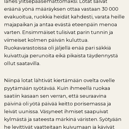
lähes ylitsepääsemättömäksi. Lotat saivat
eräänä yönä määräyksen ottaa vastaan 30 000
evakuoitua, ruokkia heidät kahdesti, varata heille
majapaikan ja antaa evästä eteenpäin menoa
varten. Ensimmäiset tulisivat parin tunnin ja
viimeiset kolmen päivän kuluttua.
Ruokavarastoissa oli jäljellä enää pari säkkiä
kuivattuja perunoita eikä pikaista täydennystä
ollut saatavilla.
Niinpä lotat lähtivät kiertämään ovelta ovelle
pyytämään syötävää. Kuin ihmeellä ruokaa
saatiin kasaan sen verran, että seuraavina
päivinä oli yötä päivää keitto porisemassa ja
leivät uunissa. Väsyneet ihmiset saapuivat
kylmästä ja sateesta märkinä väristen. Syötyään
he levittivät vaatteitaan kuivumaan ja kävivät