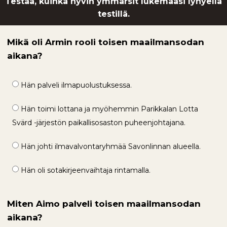
Testaa, kuinka hyvin ymmärsit lukemaasi lyhyellä
testillä.
Mikä oli Armin rooli toisen maailmansodan
aikana?
Hän palveli ilmapuolustuksessa.
Hän toimi lottana ja myöhemmin Parikkalan Lotta
Svärd -järjestön paikallisosaston puheenjohtajana.
Hän johti ilmavalvontaryhmää Savonlinnan alueella.
Hän oli sotakirjeenvaihtaja rintamalla.
Miten Aimo palveli toisen maailmansodan
aikana?