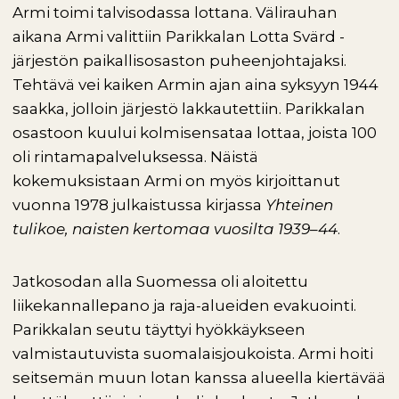
Armi toimi talvisodassa lottana. Välirauhan
aikana Armi valittiin Parikkalan Lotta Svärd -
järjestön paikallisosaston puheenjohtajaksi.
Tehtävä vei kaiken Armin ajan aina syksyyn 1944
saakka, jolloin järjestö lakkautettiin. Parikkalan
osastoon kuului kolmisensataa lottaa, joista 100
oli rintamapalveluksessa. Näistä
kokemuksistaan Armi on myös kirjoittanut
vuonna 1978 julkaistussa kirjassa
Yhteinen
tulikoe, naisten kertomaa vuosilta 1939–44
.
Jatkosodan alla Suomessa oli aloitettu
liikekannallepano ja raja-alueiden evakuointi.
Parikkalan seutu täyttyi hyökkäykseen
valmistautuvista suomalaisjoukoista. Armi hoiti
seitsemän muun lotan kanssa alueella kiertävää