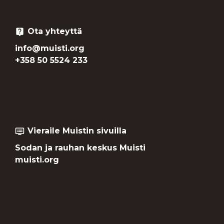
Ota yhteyttä
live_help
info@muisti.org
+358 50 5524 233
Vieraile Muistin sivuilla
dvr
Sodan ja rauhan keskus Muisti
muisti.org