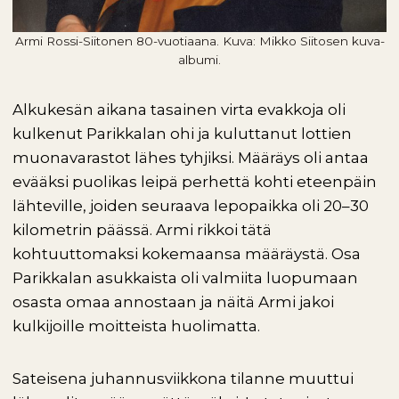
Armi Rossi-Siitonen 80-vuotiaana. Kuva: Mikko Siitosen kuva-
albumi.
Alkukesän aikana tasainen virta evakkoja oli
kulkenut Parikkalan ohi ja kuluttanut lottien
muonavarastot lähes tyhjiksi. Määräys oli antaa
evääksi puolikas leipä perhettä kohti eteenpäin
lähteville, joiden seuraava lepopaikka oli 20–30
kilometrin päässä. Armi rikkoi tätä
kohtuuttomaksi kokemaansa määräystä. Osa
Parikkalan asukkaista oli valmiita luopumaan
osasta omaa annostaan ja näitä Armi jakoi
kulkijoille moitteista huolimatta.
Sateisena juhannusviikkona tilanne muuttui