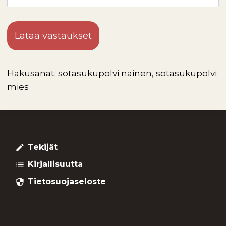
Lataa vastaukset
Hakusanat: sotasukupolvi nainen, sotasukupolvi
mies
Tekijät
create
Kirjallisuutta
list
Tietosuojaseloste
security