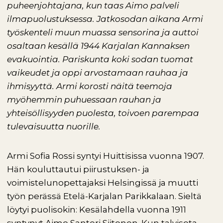
puheenjohtajana, kun taas Aimo palveli
ilmapuolustuksessa. Jatkosodan aikana Armi
työskenteli muun muassa sensorina ja auttoi
osaltaan kesällä 1944 Karjalan Kannaksen
evakuointia. Pariskunta koki sodan tuomat
vaikeudet ja oppi arvostamaan rauhaa ja
ihmisyyttä. Armi korosti näitä teemoja
myöhemmin puhuessaan rauhan ja
yhteisöllisyyden puolesta, toivoen parempaa
tulevaisuutta nuorille.
Armi Sofia Rossi syntyi Huittisissa vuonna 1907.
Hän kouluttautui piirustuksen- ja
voimistelunopettajaksi Helsingissä ja muutti
työn perässä Etelä-Karjalan Parikkalaan. Sieltä
löytyi puolisokin: Kesälahdella vuonna 1911