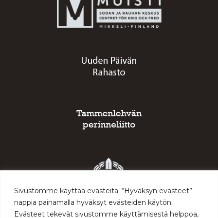
Sivustomme käyttää evästeitä. “Hyväksyn evästeet” -
nappia painamalla hyväksyt evästeiden käytön.
Evästeet tekevät sivustomme käyttämisestä helppoa,