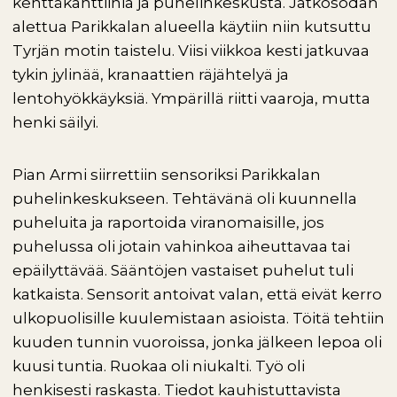
kenttäkanttiinia ja puhelinkeskusta. Jatkosodan
alettua Parikkalan alueella käytiin niin kutsuttu
Tyrjän motin taistelu. Viisi viikkoa kesti jatkuvaa
tykin jylinää, kranaattien räjähtelyä ja
lentohyökkäyksiä. Ympärillä riitti vaaroja, mutta
henki säilyi.
Pian Armi siirrettiin sensoriksi Parikkalan
puhelinkeskukseen. Tehtävänä oli kuunnella
puheluita ja raportoida viranomaisille, jos
puhelussa oli jotain vahinkoa aiheuttavaa tai
epäilyttävää. Sääntöjen vastaiset puhelut tuli
katkaista. Sensorit antoivat valan, että eivät kerro
ulkopuolisille kuulemistaan asioista. Töitä tehtiin
kuuden tunnin vuoroissa, jonka jälkeen lepoa oli
kuusi tuntia. Ruokaa oli niukalti. Työ oli
henkisesti raskasta. Tiedot kauhistuttavista