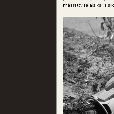
määrätty salaisiksi ja sij