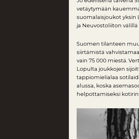
Jo edellisenä talvena 
vetäytymään kauemmaksi 
suomalaisjoukot yksin 
ja Neuvostoliiton välil
Suomen tilanteen muut
siirtämistä vahvistama
vain 75 000 miestä. Ver
Lopulta joukkojen sijoi
tappiomielialaa sotil
alussa, koska asemasod
helpottamiseksi kotirin