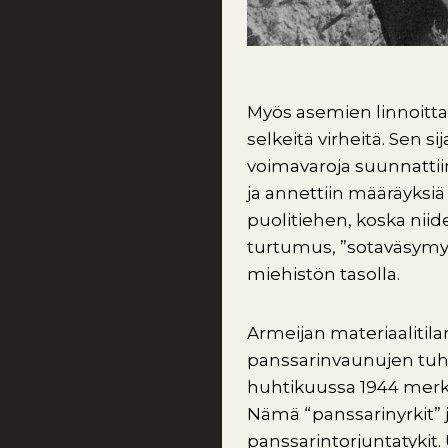
Myös asemien linnoitta
selkeitä virheitä. Sen 
voimavaroja suunnattiin
ja annettiin määräyksiä
puolitiehen, koska nii
turtumus, ”sotaväsymys
miehistön tasolla.
Armeijan materiaalitila
panssarinvaunujen tuho
huhtikuussa 1944 merki
Nämä “panssarinyrkit” ja
panssarintorjuntatykit. 