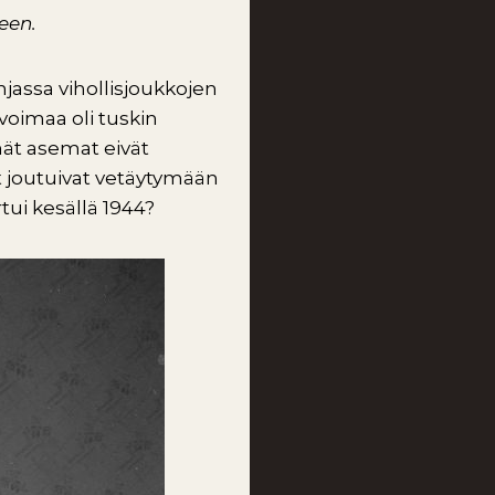
een.
jassa vihollisjoukkojen
voimaa oli tuskin
ät asemat eivät
 joutuivat vetäytymään
ui kesällä 1944?