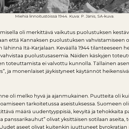
Miehiä linnoitustöissä 1944. Kuva: P. Jänis, SA-kuva.
misella
oli merkittävä vaikutus puolustuksen kestäv
sijaan että Kannaksen puolustuksen vahvistamiseen ol
 lähinnä Itä-Karjalaan. Keväällä 1944 tilanteeseen h
 vahvistaa puolustusasemia. Näiden käskyjen toteutu
den toteuttamista ei valvottu kunnolla. Tällainen 
”, ja monenlaiset jäykistyneet käytännöt heikensiv
nne oli melko hyvä ja ajanmukainen. Puutteita oli ku
amiseen tarkoitetussa aseistuksessa. Suomeen oli 
ttävä määrä uudentyyppisiä, kevyitä ja tehokkaita pa
 panssarikauhut” olivat yksittäisen sotilaan aseita, 
Uudet aseet olivat kuitenkin juuttuneet byrokratian ra