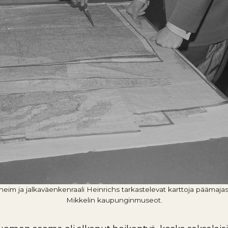
heim ja jalkaväenkenraali Heinrichs tarkastelevat karttoja päämajas
Mikkelin kaupunginmuseot.