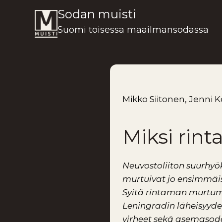
Siirry
Sodan muisti
sisältöön
Suomi toisessa maailmansodassa
Mikko Siitonen, Jenni 
Miksi rin
Neuvostoliiton suurhyö
murtuivat jo ensimmäi
Syitä rintaman murtum
Leningradin läheisyyde
virheet sekä asemasoda