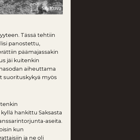
yyteen. Tässä tehtiin
isi panostettu,
erättiin päämajassakin
s jäi kuitenkin
asemasodan aiheuttama
ät suorituskykyä myös
itenkin
kyllä hankittu Saksasta
nssarintorjunta-aseita.
toisin kun
ttaisiin ja ne oli