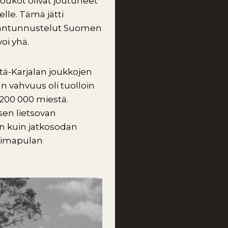
oukot olivat joutuneet
lle. Tämä jätti
uhantunnustelut Suomen
voi yhä.
ä-Karjalan joukkojen
n vahvuus oli tuolloin
 200 000 miestä.
 sen lietsovan
n kuin jatkosodan
voimapulan