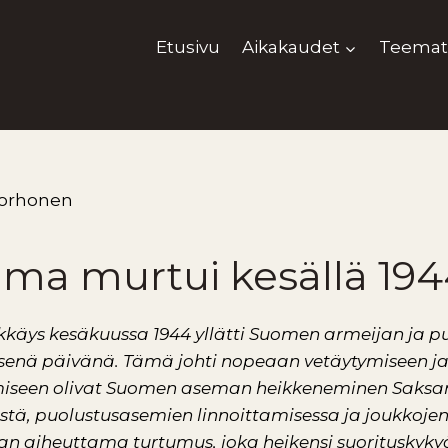
Etusivu
Aikakaudet
Teemat
Korhonen
tama murtui kesällä 19
kkäys kesäkuussa 1944 yllätti Suomen armeijan ja 
senä päivänä. Tämä johti nopeaan vetäytymiseen ja
iseen olivat Suomen aseman heikkeneminen Saksan
stä, p
uolustusasemien linnoittamisessa ja joukkojen 
n aiheuttama turtumus, joka heikensi suorituskyky