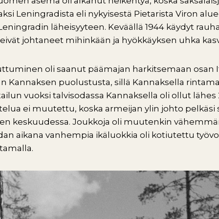
Suomen asema oli alkanut heikentyä, koska saksalaisj
Leningradista eli nykyisestä Pietarista Viron aluee
Leningradin läheisyyteen. Keväällä 1944 käydyt ra
lä eivät johtaneet mihinkään ja hyökkäyksen uhka kas
tuminen oli saanut päämajan harkitsemaan osan It
an Kannaksen puolustusta, sillä Kannaksella rintama
tailun vuoksi talvisodassa Kannaksella oli ollut lähes
ttelua ei muutettu, koska armeijan ylin johto pelkäsi
aiden keskuudessa. Joukkoja oli muutenkin vähemmä
an aikana vanhempia ikäluokkia oli kotiutettu työ
tamalla.