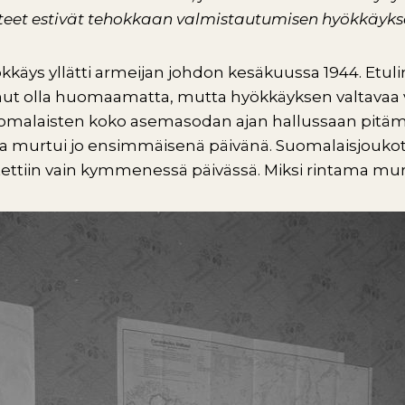
tteet estivät tehokkaan valmistautumisen hyökkäyks
käys yllätti armeijan johdon kesäkuussa 1944. Etulin
oinut olla huomaamatta, mutta hyökkäyksen valtavaa 
uomalaisten koko asemasodan ajan hallussaan pitäm
a murtui jo ensimmäisenä päivänä. Suomalaisjoukot
tettiin vain kymmenessä päivässä. Miksi rintama murt