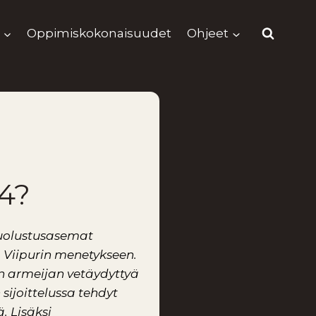
Oppimiskokonaisuudet
Ohjeet
44?
puolustusasemat
 Viipurin menetykseen.
 armeijan vetäydyttyä
sijoittelussa tehdyt
ä.
Lisäksi