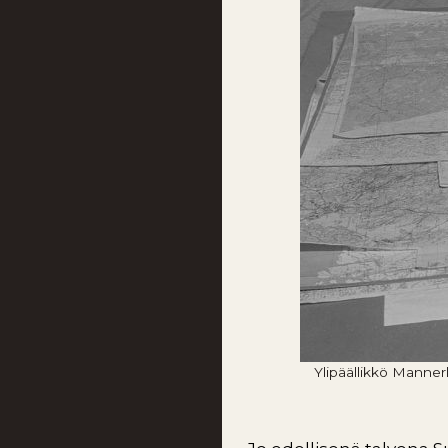
Ylipäällikkö Manner