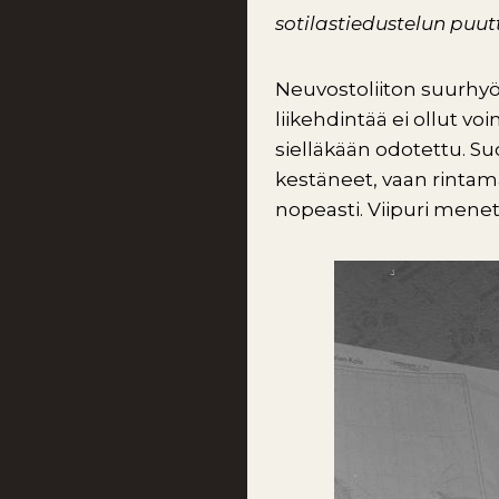
sotilastiedustelun puu
Neuvostoliiton suurhyök
liikehdintää ei ollut v
sielläkään odotettu. S
kestäneet, vaan rintam
nopeasti. Viipuri mene