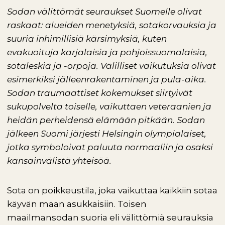
Sodan välittömät seuraukset Suomelle olivat
raskaat: alueiden menetyksiä, sotakorvauksia ja
suuria inhimillisiä kärsimyksiä, kuten
evakuoituja karjalaisia ja pohjoissuomalaisia,
sotaleskiä ja -orpoja. Välilliset vaikutuksia olivat
esimerkiksi jälleenrakentaminen ja pula-aika.
Sodan traumaattiset kokemukset siirtyivät
sukupolvelta toiselle, vaikuttaen veteraanien ja
heidän perheidensä elämään pitkään. Sodan
jälkeen Suomi järjesti Helsingin olympialaiset,
jotka symboloivat paluuta normaaliin ja osaksi
kansainvälistä yhteisöä.
Sota on poikkeustila, joka vaikuttaa kaikkiin sotaa
käyvän maan asukkaisiin. Toisen
maailmansodan suoria eli välittömiä seurauksia