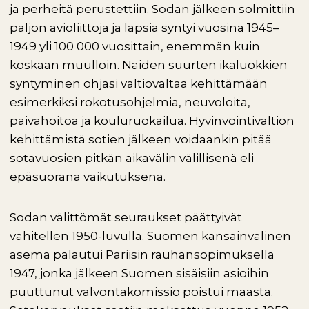
ja perheitä perustettiin. Sodan jälkeen solmittiin
paljon avioliittoja ja lapsia syntyi vuosina 1945–
1949 yli 100 000 vuosittain, enemmän kuin
koskaan muulloin. Näiden suurten ikäluokkien
syntyminen ohjasi valtiovaltaa kehittämään
esimerkiksi rokotusohjelmia, neuvoloita,
päivähoitoa ja kouluruokailua. Hyvinvointivaltion
kehittämistä sotien jälkeen voidaankin pitää
sotavuosien pitkän aikavälin välillisenä eli
epäsuorana vaikutuksena.
Sodan välittömät seuraukset päättyivät
vähitellen 1950-luvulla. Suomen kansainvälinen
asema palautui Pariisin rauhansopimuksella
1947, jonka jälkeen Suomen sisäisiin asioihin
puuttunut valvontakomissio poistui maasta.