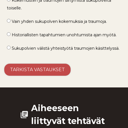
Kokemusten ja traumojen siirtymistä sukupolvelta
toiselle.
Vain yhden sukupolven kokemuksia ja traumoja.
Historiallisten tapahtumien unohtumista ajan myötä.
Sukupolvien välistä yhteistyötä traumojen käsittelyssä.
Aiheeseen
library_books
liittyvät tehtävät