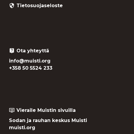
Tietosuojaseloste
security
Ota yhteyttä
live_help
info@muisti.org
+358 50 5524 233
Vieraile Muistin sivuilla
dvr
Sodan ja rauhan keskus Muisti
muisti.org