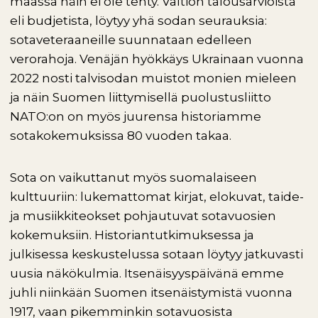
maassa näin ei ole tehty. Valtion talousarvioista
eli budjetista, löytyy yhä sodan seurauksia:
sotaveteraaneille suunnataan edelleen
verorahoja. Venäjän hyökkäys Ukrainaan vuonna
2022 nosti talvisodan muistot monien mieleen
ja näin Suomen liittymisellä puolustusliitto
NATO:on on myös juurensa historiamme
sotakokemuksissa 80 vuoden takaa.
Sota on vaikuttanut myös suomalaiseen
kulttuuriin: lukemattomat kirjat, elokuvat, taide-
ja musiikkiteokset pohjautuvat sotavuosien
kokemuksiin. Historiantutkimuksessa ja
julkisessa keskustelussa sotaan löytyy jatkuvasti
uusia näkökulmia. Itsenäisyyspäivänä emme
juhli niinkään Suomen itsenäistymistä vuonna
1917, vaan pikemminkin sotavuosista