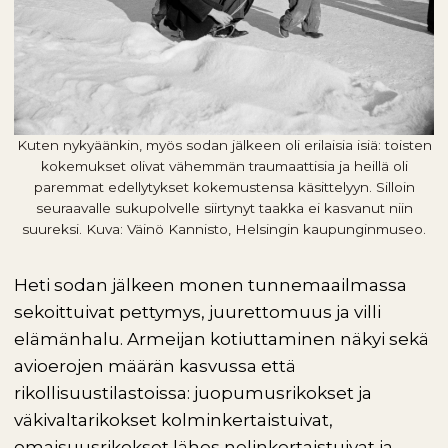
Kuten nykyäänkin, myös sodan jälkeen oli erilaisia isiä: toisten
kokemukset olivat vähemmän traumaattisia ja heillä oli
paremmat edellytykset kokemustensa käsittelyyn. Silloin
seuraavalle sukupolvelle siirtynyt taakka ei kasvanut niin
suureksi. Kuva: Väinö Kannisto, Helsingin kaupunginmuseo.
Heti sodan jälkeen monen tunnemaailmassa
sekoittuivat pettymys, juurettomuus ja villi
elämänhalu. Armeijan kotiuttaminen näkyi sekä
avioerojen määrän kasvussa että
rikollisuustilastoissa: juopumusrikokset ja
väkivaltarikokset kolminkertaistuivat,
omaisuusrikokset lähes nelinkertaistuivat ja