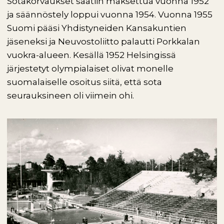
Sotakorvaukset saatiin maksettua vuonna 1952
ja säännöstely loppui vuonna 1954. Vuonna 1955
Suomi pääsi Yhdistyneiden Kansakuntien
jäseneksi ja Neuvostoliitto palautti Porkkalan
vuokra-alueen. Kesällä 1952 Helsingissä
järjestetyt olympialaiset olivat monelle
suomalaiselle osoitus siitä, että sota
seurauksineen oli viimein ohi.