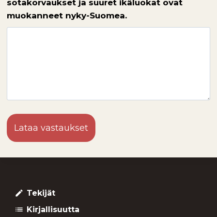
sotakorvaukset ja suuret ikäluokat ovat
muokanneet nyky-Suomea.
Lataa vastaukset
Tekijät
create
Kirjallisuutta
list