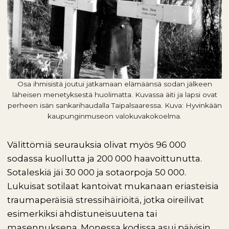
Osa ihmisistä joutui jatkamaan elämäänsä sodan jälkeen
läheisen menetyksestä huolimatta. Kuvassa äiti ja lapsi ovat
perheen isän sankarihaudalla Taipalsaaressa. Kuva: Hyvinkään
kaupunginmuseon valokuvakokoelma.
Välittömiä seurauksia olivat myös 96 000
sodassa kuollutta ja 200 000 haavoittunutta.
Sotaleskiä jäi 30 000 ja sotaorpoja 50 000.
Lukuisat sotilaat kantoivat mukanaan eriasteisia
traumaperäisiä stressihäiriöitä, jotka oireilivat
esimerkiksi ahdistuneisuutena tai
masennuksena. Monessa kodissa asui päivisin