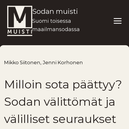
Siirry
Sodan muisti
sisältöön
Suomi toisessa
maailmansodassa
Mikko Siitonen, Jenni Korhonen
Milloin sota päättyy?
Sodan välittömät ja
välilliset seuraukset