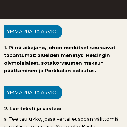
YMMÄRRÄ JA ARVIOI
1. Piirrä aikajana, johon merkitset seuraavat
tapahtumat: alueiden menetys, Helsingin
olympialaiset, sotakorvausten maksun
päättäminen ja Porkkalan palautus.
YMMÄRRÄ JA ARVIOI
2. Lue teksti ja vastaa:
a. Tee taulukko, jossa vertailet sodan välittömiä
ja välillisiä seurauksia Suomelle. Käytä