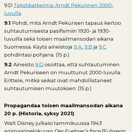
9.D
Tekstikatkelma: Arndt Pekurinen 2000-
luvulla
9.1
Pohdi, mitä Arndt Pekurisen tapaus kertoo
suhtautumisesta pasifismiin 1920- ja 1930-
luvuilla sekä toisen maailmansodan aikana
Suomessa. Käytä aineistoja
9.A
,
9.B
ja
9.C
pohdintasi pohjana. (15 p.)
9.2
Aineisto
9.D
osoittaa, että suhtautuminen
Arndt Pekuriseen on muuttunut 2000-luvulla.
Erittele, mitkä seikat ovat mahdollistaneet
suhtautumisen muutoksen. (15 p.)
Propagandaa toisen maailmansodan aikana
20 p. (Historia, syksy 2021)
Walt Disney julkaisi tammikuussa 1943
animaatioelokuvan
Der Fuehrer’s face
[Führerin