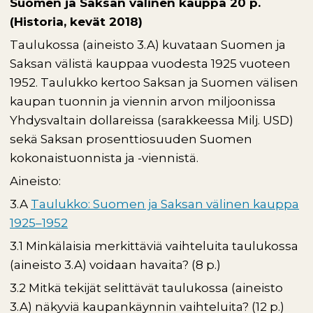
Suomen ja Saksan välinen kauppa 20 p.
(Historia, kevät 2018)
Taulukossa (aineisto 3.A) kuvataan Suomen ja
Saksan välistä kauppaa vuodesta 1925 vuoteen
1952. Taulukko kertoo Saksan ja Suomen välisen
kaupan tuonnin ja viennin arvon miljoonissa
Yhdysvaltain dollareissa (sarakkeessa Milj. USD)
sekä Saksan prosenttiosuuden Suomen
kokonaistuonnista ja -viennistä.
Aineisto:
3.A
Taulukko: Suomen ja Saksan välinen kauppa
1925–1952
3.1 Minkälaisia merkittäviä vaihteluita taulukossa
(aineisto 3.A) voidaan havaita? (8 p.)
3.2 Mitkä tekijät selittävät taulukossa (aineisto
3.A) näkyviä kaupankäynnin vaihteluita? (12 p.)