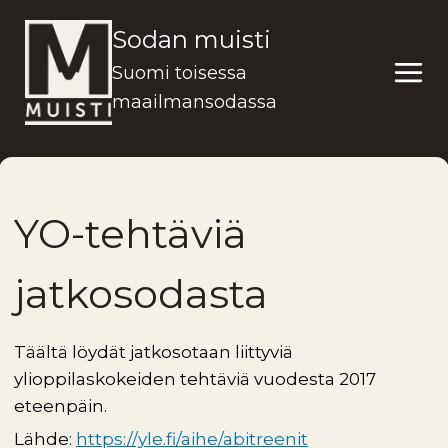
Siirry
Sodan muisti
sisältöön
Suomi toisessa
maailmansodassa
YO-tehtäviä
jatkosodasta
Täältä löydät jatkosotaan liittyviä
ylioppilaskokeiden tehtäviä vuodesta 2017
eteenpäin.
Lähde:
https://yle.fi/aihe/abitreenit