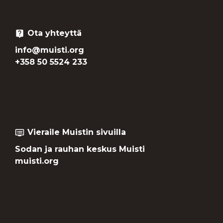
Ota yhteyttä
live_help
info@muisti.org
+358 50 5524 233
Vieraile Muistin sivuilla
dvr
Sodan ja rauhan keskus Muisti
muisti.org