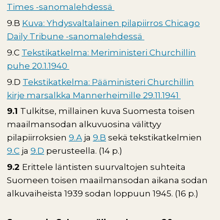
Times -sanomalehdessä
9.B
Kuva: Yhdysvaltalainen pilapiirros Chicago
Daily Tribune -sanomalehdessä
9.C
Tekstikatkelma: Meriministeri Churchillin
puhe 20.1.1940
9.D
Tekstikatkelma: Pääministeri Churchillin
kirje marsalkka Mannerheimille 29.11.1941
9.1
Tulkitse, millainen kuva Suomesta toisen
maailmansodan alkuvuosina välittyy
pilapiirroksien
9.A
ja
9.B
sekä tekstikatkelmien
9.C
ja
9.D
perusteella. (14 p.)
9.2
Erittele läntisten suurvaltojen suhteita
Suomeen toisen maailmansodan aikana sodan
alkuvaiheista 1939 sodan loppuun 1945. (16 p.)