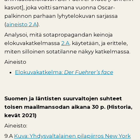
kasvot], joka voitti samana vuonna Oscar-
palkinnon parhaan lyhytelokuvan sarjassa
(
aineisto 2.A
).
Analysoi, mitä sotapropagandan keinoja
elokuvakatkelmassa
2.A
. käytetään, ja erittele,
miten silloinen sotatilanne näkyy katkelmassa.
Aineisto
Elokuvakatkelma:
Der Fuehrer’s face
Suomen ja läntisten suurvaltojen suhteet
toisen maailmansodan aikana 30 p. (Historia,
k
evät 2021)
Aineisto:
9.A
Kuva: Yhdysvaltalainen pilapiirros New York