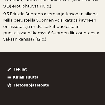
9.D) erot johtuvat. (10 p.)
9.3 Erittele Suomen asemaa jatkosodan aikana.
Millä perusteilla Suomen voisi katsoa käyneen
erillissotaa, ja mitkä seikat puolestaan
puoltaisivat näkemystä Suomen liittosuhteesta
Saksan kanssa? (12 p.)
Tekijät
create
Kirjallisuutta
list
Tietosuojaseloste
security