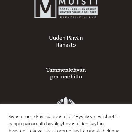
Sivustomme käyttää evästeitä. “Hyväksyn evästeet” -
nappia painamalla hyväksyt evästeiden käytön.
Evästeet tekevät sivustomme käyttämisestä helppoa,