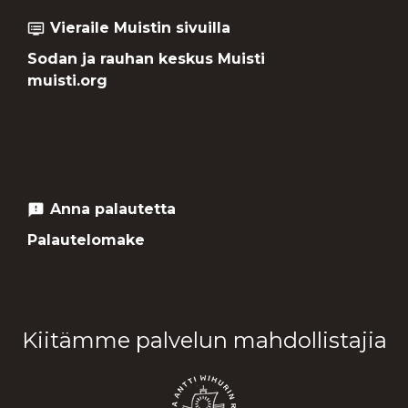
Vieraile Muistin sivuilla
dvr
Sodan ja rauhan keskus Muisti
muisti.org
Anna palautetta
feedback
Palautelomake
Kiitämme palvelun mahdollistajia