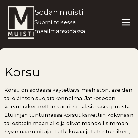
Siirry
Sodan muisti
sisältöön
Suomi toisessa
maailmansodassa
Korsu
Korsu on sodassa käytettävä miehistön, aseiden
tai eläinten suojarakennelma. Jatkosodan
korsut rakennettiin suurimmaksi osaksi puusta.
Etulinjan tuntumassa korsut kaivettiin kokonaan
tai osittain maan alle ja olivat mahdollisimman
hyvin naamioituja. Tutki kuvaa ja tutustu siihen,