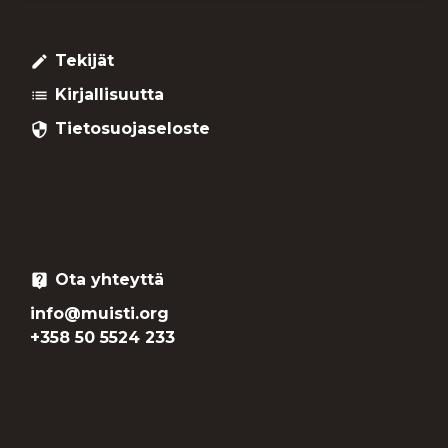
Tekijät
create
Kirjallisuutta
list
Tietosuojaseloste
security
Ota yhteyttä
live_help
info@muisti.org
+358 50 5524 233