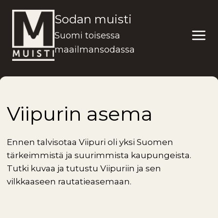
Siirry
Sodan muisti
sisältöön
Suomi toisessa
maailmansodassa
Viipurin asema
Ennen talvisotaa Viipuri oli yksi Suomen
tärkeimmistä ja suurimmista kaupungeista.
Tutki kuvaa ja tutustu Viipuriin ja sen
vilkkaaseen rautatieasemaan.