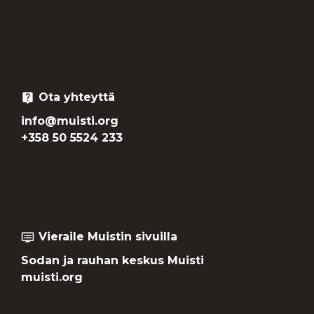
Ota yhteyttä
live_help
info@muisti.org
+358 50 5524 233
Vieraile Muistin sivuilla
dvr
Sodan ja rauhan keskus Muisti
muisti.org