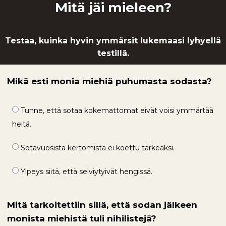
Mitä jäi mieleen?
Testaa, kuinka hyvin ymmärsit lukemaasi lyhyellä
testillä.
Mikä esti monia miehiä puhumasta sodasta?
Tunne, että sotaa kokemattomat eivät voisi ymmärtää
heitä.
Sotavuosista kertomista ei koettu tärkeäksi.
Ylpeys siitä, että selviytyivät hengissä.
Mitä tarkoitettiin sillä, että sodan jälkeen
monista miehistä tuli nihilistejä?