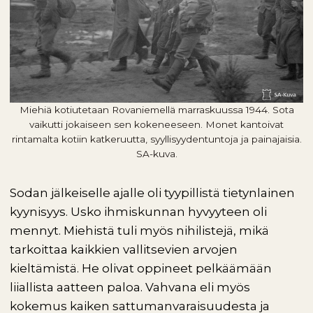
Miehiä kotiutetaan Rovaniemellä marraskuussa 1944. Sota
vaikutti jokaiseen sen kokeneeseen. Monet kantoivat
rintamalta kotiin katkeruutta, syyllisyydentuntoja ja painajaisia.
SA-kuva.
Sodan jälkeiselle ajalle oli tyypillistä tietynlainen
kyynisyys. Usko ihmiskunnan hyvyyteen oli
mennyt. Miehistä tuli myös nihilistejä, mikä
tarkoittaa kaikkien vallitsevien arvojen
kieltämistä. He olivat oppineet pelkäämään
liiallista aatteen paloa. Vahvana eli myös
kokemus kaiken sattumanvaraisuudesta ja