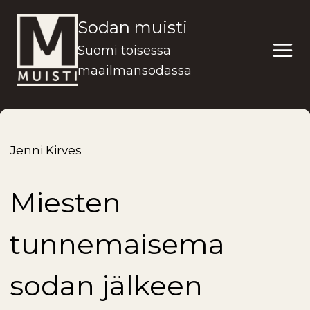
Siirry
Sodan muisti
sisältöön
Suomi toisessa
maailmansodassa
Jenni Kirves
Miesten
tunnemaisema
sodan jälkeen