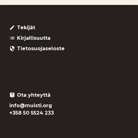
Tekijät
create
Kirjallisuutta
list
Tietosuojaseloste
security
Ota yhteyttä
live_help
info@muisti.org
+358 50 5524 233