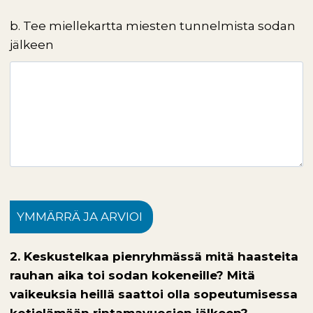
b.
Tee miellekartta miesten tunnelmista sodan
jälkeen
YMMÄRRÄ JA ARVIOI
2. Keskustelkaa pienryhmässä mitä haasteita
rauhan aika toi sodan kokeneille? Mitä
vaikeuksia heillä saattoi olla sopeutumisessa
kotielämään rintamavuosien jälkeen?