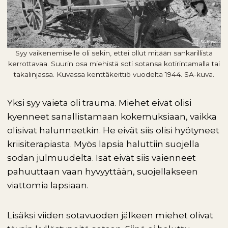
Syy vaikenemiselle oli sekin, ettei ollut mitään sankarillista
kerrottavaa. Suurin osa miehistä soti sotansa kotirintamalla tai
takalinjassa. Kuvassa kenttäkeittiö vuodelta 1944. SA-kuva.
Yksi syy vaieta oli trauma. Miehet eivät olisi
kyenneet sanallistamaan kokemuksiaan, vaikka
olisivat halunneetkin. He eivät siis olisi hyötyneet
kriisiterapiasta. Myös lapsia haluttiin suojella
sodan julmuudelta. Isät eivät siis vaienneet
pahuuttaan vaan hyvyyttään, suojellakseen
viattomia lapsiaan.
Lisäksi viiden sotavuoden jälkeen miehet olivat