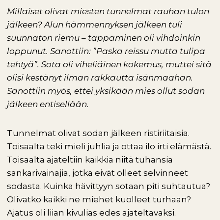
Millaiset olivat miesten tunnelmat rauhan tulon
jälkeen? Alun hämmennyksen jälkeen tuli
suunnaton riemu – tappaminen oli vihdoinkin
loppunut. Sanottiin: ”Paska reissu mutta tulipa
tehtyä”. Sota oli viheliäinen kokemus, muttei sitä
olisi kestänyt ilman rakkautta isänmaahan.
Sanottiin myös, ettei yksikään mies ollut sodan
jälkeen entisellään.
Tunnelmat olivat sodan jälkeen ristiriitaisia.
Toisaalta teki mieli juhlia ja ottaa ilo irti elämästä.
Toisaalta ajateltiin kaikkia niitä tuhansia
sankarivainajia, jotka eivät olleet selvinneet
sodasta. Kuinka hävittyyn sotaan piti suhtautua?
Olivatko kaikki ne miehet kuolleet turhaan?
Ajatus oli liian kivulias edes ajateltavaksi.