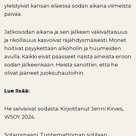
yleistyivät kansan eläessä sodan aikana viimeistä
päivää.
Jatkosodan aikana ja sen jälkeen väkivaltaisuus
ja rikollisuus kasvoivat räjähdysmäisesti. Monet
hoitivat psyykettään alkoholin ja huumeiden
avulla. Kaikki eivät päässeet näistä aineista eroon
sodan jälkeenkään. Heistä sanottiin, että he
olivat jääneet juoksuhautoihin.
Lue lisää:
He selvisivät sodasta. Kirjoittanut Jenni Kirves,
WSOY 2024.
Sotaromaani. Tuntemattoman sotilaan