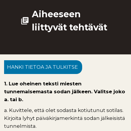
Aiheeseen
library_books
liittyvät tehtävät
HANKI TIETOA JA TULKITSE
1. Lue oheinen teksti miesten
tunnemaisemasta sodan jälkeen. Valitse joko
a. tai b.
a.
Kuvittele, että olet sodasta kotiutunut sotilas.
Kirjoita lyhyt päiväkirjamerkintä sodan jälkeisistä
tunnelmista.