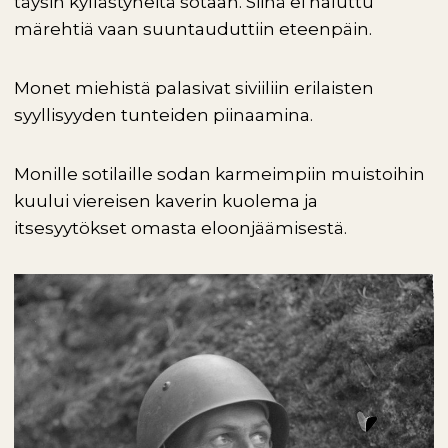
täysin kyllästyneitä sotaan. Siinä ei haluttu
märehtiä vaan suuntauduttiin eteenpäin.
Monet miehistä palasivat siviiliin erilaisten
syyllisyyden tunteiden piinaamina.
Monille sotilaille sodan karmeimpiin muistoihin
kuului viereisen kaverin kuolema ja
itsesyytökset omasta eloonjäämisestä.