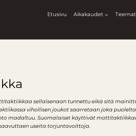
Etusivu
Aikakaudet
Teemat
ikka
ttitaktiikkaa sellaisenaan tunnettu eikä sitä mainit
ktiikassa vihollisen joukot saarretaan joka puolelta
ahto madaltuu. Suomalaiset käyttivät mottitaktiikk
 saavuttaen useita torjuntavoittoja.