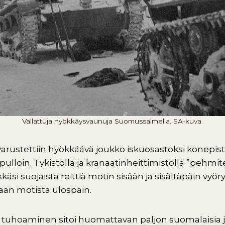
Vallattuja hyökkäysvaunuja Suomussalmella. SA-kuva.
arustettiin hyökkäävä joukko iskuosastoksi konepist
pulloin. Tykistöllä ja kranaatinheittimistöllä ”pehmit
äsi suojaista reittiä motin sisään ja sisältäpäin vyöry
an motista ulospäin.
a tuhoaminen sitoi huomattavan paljon suomalaisia 