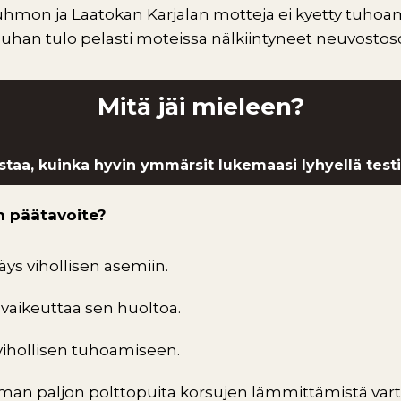
Kuhmon ja Laatokan Karjalan motteja ei kyetty tuho
an tulo pelasti moteissa nälkiintyneet neuvostosot
Mitä jäi mieleen?
staa, kuinka hyvin ymmärsit lukemaasi lyhyellä testil
an päätavoite?
s vihollisen asemiin.
a vaikeuttaa sen huoltoa.
vihollisen tuhoamiseen.
an paljon polttopuita korsujen lämmittämistä vart