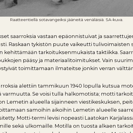
Raatteentiellä sotavangeiksi jääneitä venäläisiä. SA-kuva.
et saarroksia vastaan epäonnistuivat ja saarrettuje
ti. Raskaan tykistön puute vaikeutti tulivoimaisten
n kehittämään tarkoituksenmukaista taktiikka. Saarrok
ukkojen pääsy ja materiaalitoimitukset. Vain suurimp
tyivät toimittamaan ilmateitse jonkin verran välttä
arroksia alettiin tammikuun 1940 lopulla kutsua mot
ä varmuutta. Se voisi tulla halkomotista; motti tarkoi
 on Lemetin alueella sijainneen viestikeskuksen, pei
oittamaan samoihin aikoihin Lemetin alueelle saarr
sitetty. Motti-termi levisi nopeasti Laatokan Karjalas
ille sekä ulkomaille. Motilla on tuosta alkaen tarko