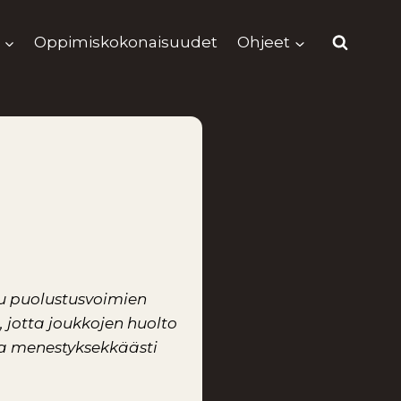
Oppimiskokonaisuudet
Ohjeet
tu puolustusvoimien
, jotta joukkojen huolto
aa menestyksekkäästi