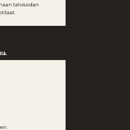
amaan talvisodan
ilaat.
lä.
en.