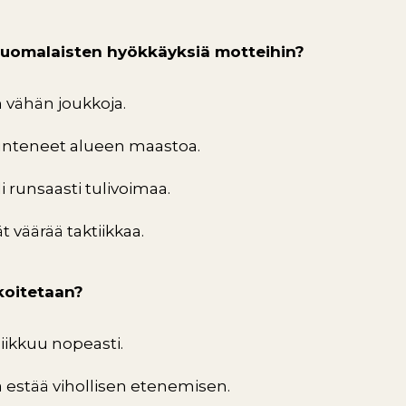
 suomalaisten hyökkäyksiä motteihin?
an vähän joukkoja.
tunteneet alueen maastoa.
i runsaasti tulivoimaa.
t väärää taktiikkaa.
rkoitetaan?
liikkuu nopeasti.
a estää vihollisen etenemisen.