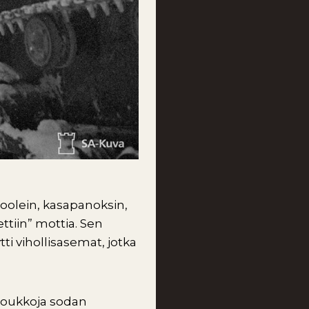
oolein, kasapanoksin,
ettiin” mottia. Sen
tti vihollisasemat, jotka
joukkoja sodan