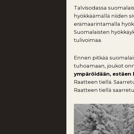
Talvisodassa suomalais
hyökkäämällä niiden siv
erämaarintamalla hyökk
Suomalaisten hyökkäykset
tulivoimaa.
Ennen pitkää suomalaist
tuhoamaan, joukot onnis
ympäröidään, estäen l
Raatteen tiellä. Saarret
Raatteen tiellä saarret