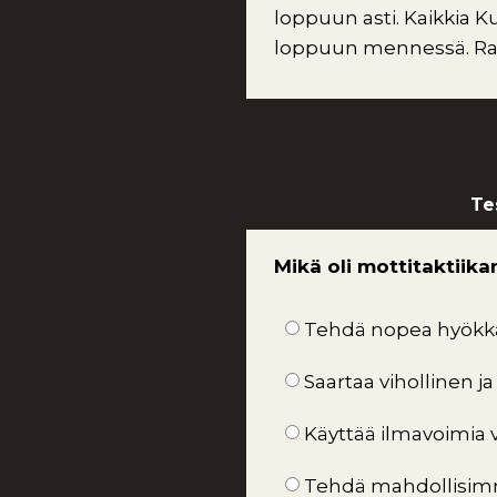
loppuun asti. Kaikkia 
loppuun mennessä. Rauh
Te
Mikä oli mottitaktiik
Tehdä nopea hyökkäy
Saartaa vihollinen j
Käyttää ilmavoimia 
Tehdä mahdollisimm