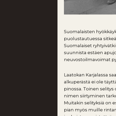
Suomalaisten hyökkäyks
puolustautuessa sitkeäs
Suomalaiset ryhtyivätki
suunnista estäen apujo
neuvostoilmavoimat pys
Laatokan Karjalassa sa
alkuperästä ei ole täytt
pinossa. Toinen selitys
nimen siirtyminen tark
Muitakin selityksiä on e
pian myös muille rintam