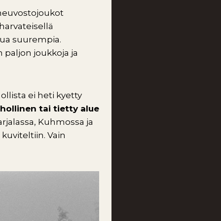
 neuvostojoukot
harvateisellä
tua suurempia.
 paljon joukkoja ja
lista ei heti kyetty
ihollinen tai tietty alue
rjalassa, Kuhmossa ja
uviteltiin. Vain