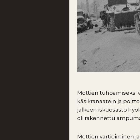
Mottien tuhoamiseksi v
käsikranaatein ja poltto
jälkeen iskuosasto hyökk
oli rakennettu ampuma
Mottien vartioiminen j