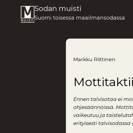
Siirry
Sodan muisti
sisältöön
Suomi toisessa maailmansodassa
Markku Riittinen
Mottitakti
Ennen talvisotaa ei mo
ohjesäännöissä. Mottita
vaikeutuu ja taistelut
erityisesti talvisodassa