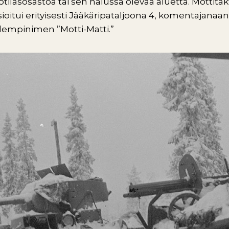
otilasosastoa tai sen halussa olevaa aluetta. Mottitak
ioitui erityisesti Jääkäripataljoona 4, komentajanaan
a lempinimen ”Motti-Matti.”