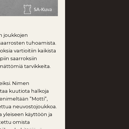
n joukkojen
 saarrosten tuhoamista.
sia vartioitiin kaikista
iin saarroksiin
mättömiä tarvikkeita.
eiksi. Nimen
ttaa kuutiota halkoja
tenimeltään ”Motti”,
ettua neuvostojoukkoa.
sa yleiseen käyttöön ja
itettu omista