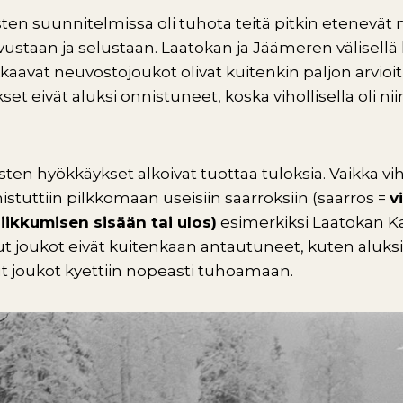
ten suunnitelmissa oli tuhota teitä pitkin etenevät
ustaan ja selustaan. Laatokan ja Jäämeren välisellä 
äävät neuvostojoukot olivat kuitenkin paljon arvioi
 eivät aluksi onnistuneet, koska vihollisella oli niin
en hyökkäykset alkoivat tuottaa tuloksia. Vaikka vihol
tuttiin pilkkomaan useisiin saarroksiin (saarros =
v
iikkumisen sisään tai ulos)
esimerkiksi Laatokan Ka
ut joukot eivät kuitenkaan antautuneet, kuten aluksi k
ut joukot kyettiin nopeasti tuhoamaan.