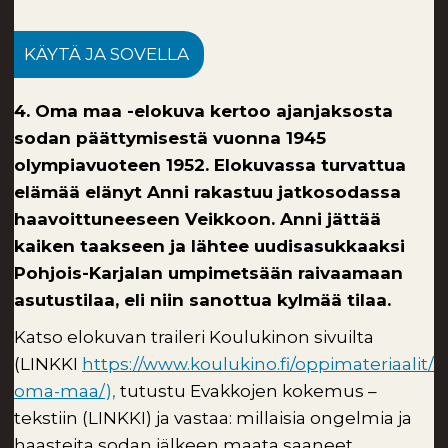
KÄYTÄ JA SOVELLA
4. Oma maa -elokuva kertoo ajanjaksosta
sodan päättymisestä vuonna 1945
olympiavuoteen 1952. Elokuvassa turvattua
elämää elänyt Anni rakastuu jatkosodassa
haavoittuneeseen Veikkoon. Anni jättää
kaiken taakseen ja lähtee uudisasukkaaksi
Pohjois-Karjalan umpimetsään raivaamaan
asutustilaa, eli niin sanottua kylmää tilaa.
Katso elokuvan traileri Koulukinon sivuilta
(LINKKI
https://www.koulukino.fi/oppimateriaalit/
oma-maa/),
tutustu Evakkojen kokemus –
tekstiin (LINKKI) ja vastaa: millaisia ongelmia ja
haasteita sodan jälkeen maata saaneet