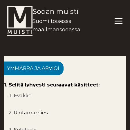
Siirry
Sodan muisti
sisältöön
Suomi toisessa
maailmansodassa
YMMÄRRÄ JA ARVIOI
1. Selitä lyhyesti seuraavat käsitteet:
Evakko
Rintamamies
Sotaleski