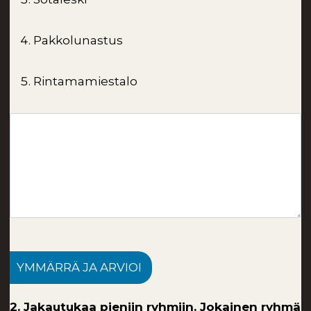
Pakkolunastus
Rintamamiestalo
YMMÄRRÄ JA ARVIOI
2. Jakautukaa pieniin ryhmiin. Jokainen ryhmä