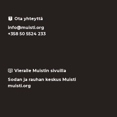
Ota yhteyttä
live_help
info@muisti.org
+358 50 5524 233
Vieraile Muistin sivuilla
dvr
Sodan ja rauhan keskus Muisti
muisti.org