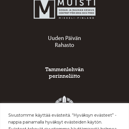
Sivustomme käyttää evästeitä. “Hyväksyn evästeet” -
nappia painamalla hyväksyt evästeiden käytön.
Evästeet tekevät sivustomme käyttämisestä helppoa,