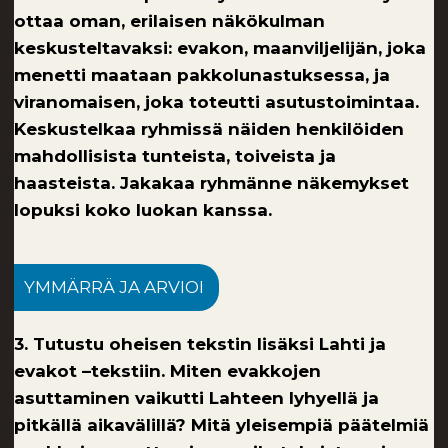
ottaa oman, erilaisen näkökulman
keskusteltavaksi: evakon, maanviljelijän, joka
menetti maataan pakkolunastuksessa, ja
viranomaisen, joka toteutti asutustoimintaa.
Keskustelkaa ryhmissä näiden henkilöiden
mahdollisista tunteista, toiveista ja
haasteista. Jakakaa ryhmänne näkemykset
lopuksi koko luokan kanssa.
YMMÄRRÄ JA ARVIOI
3. Tutustu oheisen tekstin lisäksi Lahti ja
evakot –tekstiin. Miten evakkojen
asuttaminen vaikutti Lahteen lyhyellä ja
pitkällä aikavälillä? Mitä yleisempiä päätelmiä