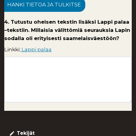
HANKI TIETOA JA TULKITSE
4. Tutustu oheisen tekstin lisäksi Lappi palaa
–tekstiin. Millaisia välittömiä seurauksia Lapin
sodalla oli erityisesti saamelaisväestöön?
Linkki:
Lappi palaa
Tekijät
create