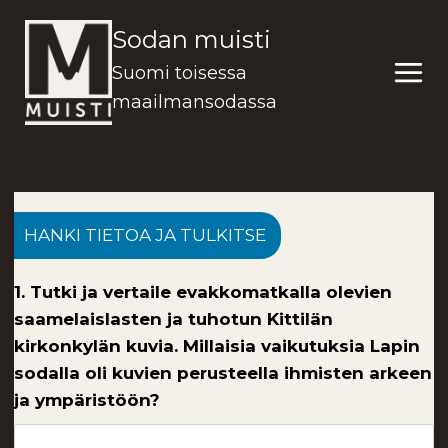
Siirry
Sodan muisti
sisältöön
Suomi toisessa
maailmansodassa
HANKI TIETOA JA TULKITSE
1. Tutki ja vertaile evakkomatkalla olevien
saamelaislasten ja tuhotun Kittilän
kirkonkylän kuvia. Millaisia vaikutuksia Lapin
sodalla oli kuvien perusteella ihmisten arkeen
ja ympäristöön?