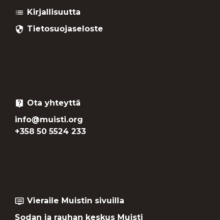
Kirjallisuutta
list
Tietosuojaseloste
security
Ota yhteyttä
live_help
info@muisti.org
+358 50 5524 233
Vieraile Muistin sivuilla
dvr
Sodan ja rauhan keskus Muisti