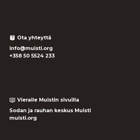
Ota yhteyttä
live_help
info@muisti.org
+358 50 5524 233
Vieraile Muistin sivuilla
dvr
Sodan ja rauhan keskus Muisti
muisti.org