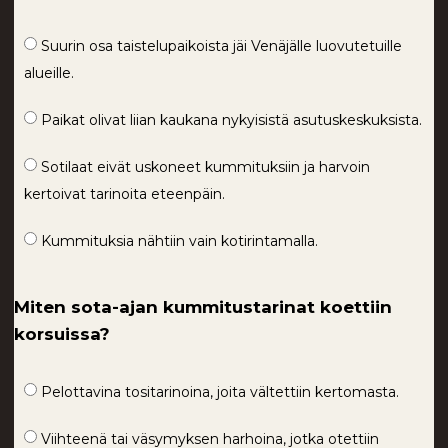
Suurin osa taistelupaikoista jäi Venäjälle luovutetuille
alueille.
Paikat olivat liian kaukana nykyisistä asutuskeskuksista.
Sotilaat eivät uskoneet kummituksiin ja harvoin
kertoivat tarinoita eteenpäin.
Kummituksia nähtiin vain kotirintamalla.
Miten sota-ajan kummitustarinat koettiin
korsuissa?
Pelottavina tositarinoina, joita vältettiin kertomasta.
Viihteenä tai väsymyksen harhoina, jotka otettiin