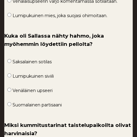
Venäläisupseerin varjo komentamassa sotilaitaan.
Lumipukuinen mies, joka suojasi ohimoitaan.
Kuka oli Sallassa nähty hahmo, joka
myöhemmin löydettiin pellolta?
Saksalainen sotilas
Lumipukuinen siviili
Venäläinen upseeri
Suomalainen partisaani
Miksi kummitustarinat taistelupaikoilta olivat
harvinaisia?