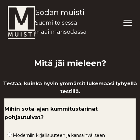
Siirry
Sodan muisti
sisältöön
Suomi toisessa
maailmansodassa
Mitä jäi mieleen?
Testaa, kuinka hyvin ymmärsit lukemaasi lyhyellä
testillä.
Mihin sota-ajan kummitustarinat
pohjautuivat?
Moderniin kirjallisuuteen ja kansainväliseen