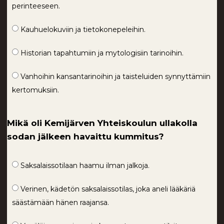
perinteeseen.
Kauhuelokuviin ja tietokonepeleihin.
Historian tapahtumiin ja mytologisiin tarinoihin.
Vanhoihin kansantarinoihin ja taisteluiden synnyttämiin
kertomuksiin.
Mikä oli Kemijärven Yhteiskoulun ullakolla
sodan jälkeen havaittu kummitus?
Saksalaissotilaan haamu ilman jalkoja.
Verinen, kädetön saksalaissotilas, joka aneli lääkäriä
säästämään hänen raajansa.