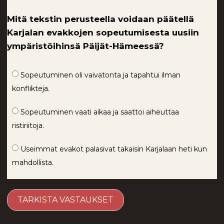
Mitä tekstin perusteella voidaan päätellä
Karjalan evakkojen sopeutumisesta uusiin
ympäristöihinsä Päijät-Hämeessä?
Sopeutuminen oli vaivatonta ja tapahtui ilman
konflikteja.
Sopeutuminen vaati aikaa ja saattoi aiheuttaa
ristiriitoja.
Useimmat evakot palasivat takaisin Karjalaan heti kun
mahdollista.