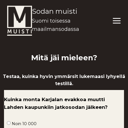
Siirry
Sodan muisti
sisältöön
Suomi toisessa
maailmansodassa
Mitä jäi mieleen?
Testaa, kuinka hyvin ymmärsit lukemaasi lyhyellä
testillä.
Kuinka monta Karjalan evakkoa muutti
Lahden kaupunkiin jatkosodan jälkeen?
Noin 10 000