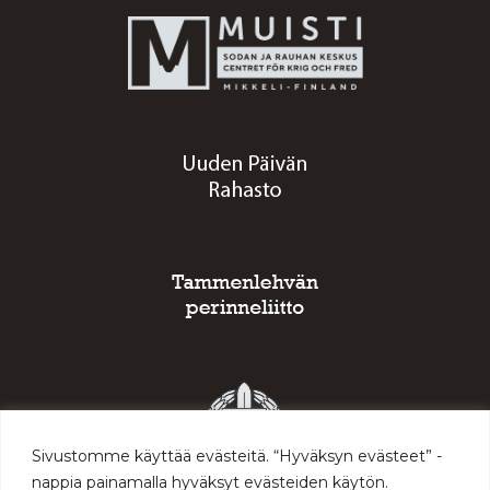
Sivustomme käyttää evästeitä. “Hyväksyn evästeet” -
nappia painamalla hyväksyt evästeiden käytön.