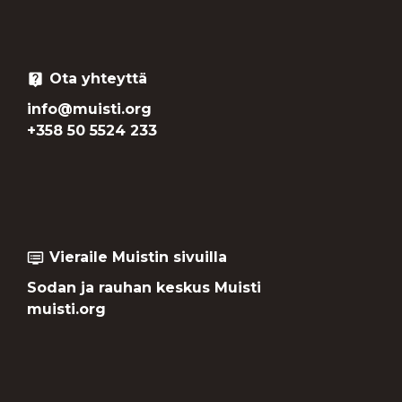
Ota yhteyttä
live_help
info@muisti.org
+358 50 5524 233
Vieraile Muistin sivuilla
dvr
Sodan ja rauhan keskus Muisti
muisti.org