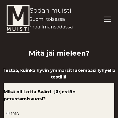
Siirry
Sodan muisti
sisältöön
Suomi toisessa
maailmansodassa
Mitä jäi mieleen?
Testaa, kuinka hyvin ymmärsit lukemaasi lyhyellä
testillä.
Mikä oli Lotta Svärd -järjestön
perustamisvuosi?
1918