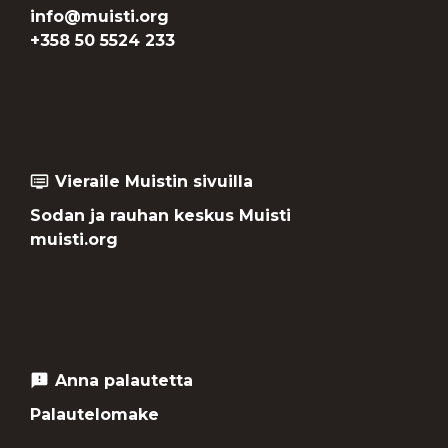
info@muisti.org
+358 50 5524 233
Vieraile Muistin sivuilla
dvr
Sodan ja rauhan keskus Muisti
muisti.org
Anna palautetta
feedback
Palautelomake