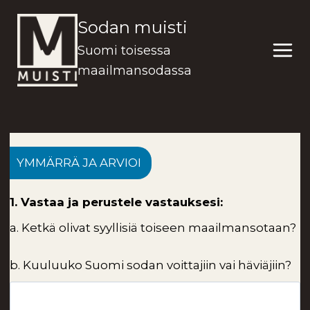
Siirry
Sodan muisti
sisältöön
Suomi toisessa
maailmansodassa
YMMÄRRÄ JA ARVIOI
1. Vastaa ja perustele vastauksesi:
a.
Ketkä olivat syyllisiä toiseen maailmansotaan?
b.
Kuuluuko Suomi sodan voittajiin vai häviäjiin?