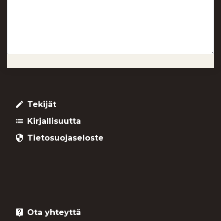
Tekijät
create
Kirjallisuutta
list
Tietosuojaseloste
security
Ota yhteyttä
live_help