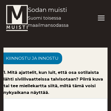
Siirry
Sodan muisti
sisältöön
Suomi toisessa
maailmansodassa
KIINNOSTU JA INNOSTU
1. Mitä ajattelit, kun luit, että osa sotilaista
lähti siviilivaatteissa talvisotaan? Piirrä kuva
tai tee miellekartta siitä, miltä tämä voisi
nykyaikana näyttää.