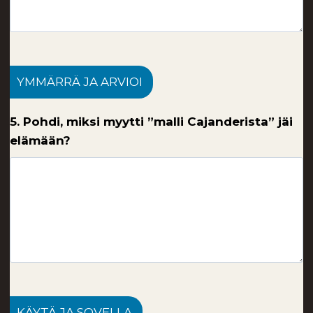
YMMÄRRÄ JA ARVIOI
5. Pohdi, miksi myytti ”malli Cajanderista” jäi
elämään?
KÄYTÄ JA SOVELLA