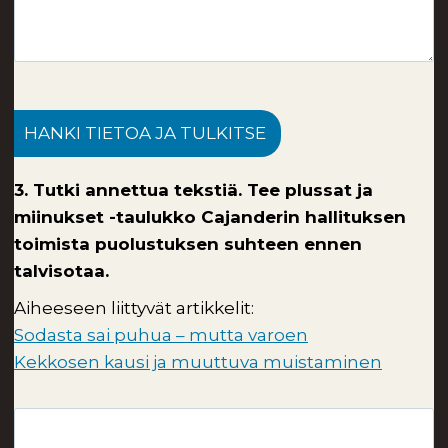
HANKI TIETOA JA TULKITSE
3. Tutki annettua tekstiä. Tee plussat ja
miinukset -taulukko Cajanderin hallituksen
toimista puolustuksen suhteen ennen
talvisotaa.
Aiheeseen liittyvät artikkelit:
Sodasta sai puhua – mutta varoen
Kekkosen kausi ja muuttuva muistaminen