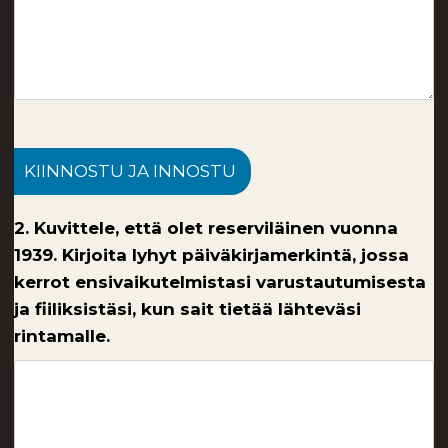
KIINNOSTU JA INNOSTU
2. Kuvittele, että olet reserviläinen vuonna
1939. Kirjoita lyhyt päiväkirjamerkintä, jossa
kerrot ensivaikutelmistasi varustautumisesta
ja fiiliksistäsi, kun sait tietää lähteväsi
rintamalle.