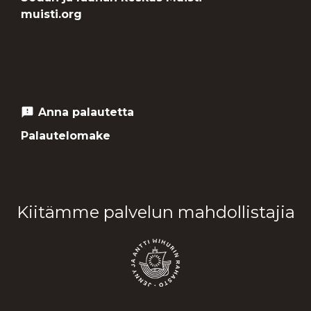
muisti.org
Anna palautetta
feedback
Palautelomake
Kiitämme palvelun mahdollistajia