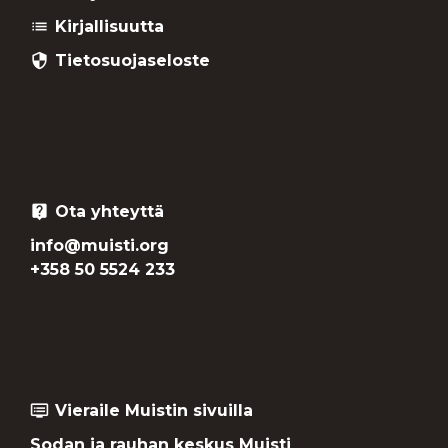
Kirjallisuutta
list
Tietosuojaseloste
security
Ota yhteyttä
live_help
info@muisti.org
+358 50 5524 233
Vieraile Muistin sivuilla
dvr
Sodan ja rauhan keskus Muisti