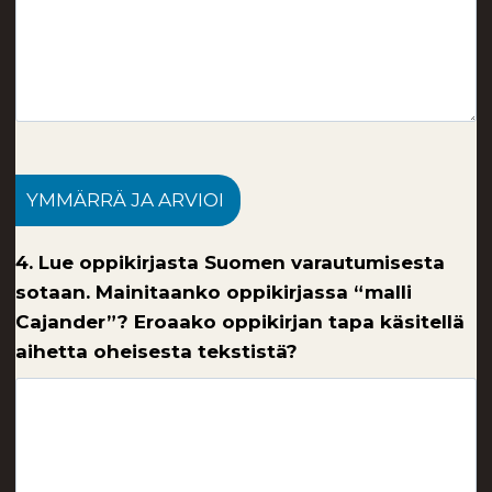
YMMÄRRÄ JA ARVIOI
4. Lue oppikirjasta Suomen varautumisesta
sotaan. Mainitaanko oppikirjassa “malli
Cajander”? Eroaako oppikirjan tapa käsitellä
aihetta oheisesta tekstistä?