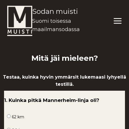
Siirry
Sodan muisti
sisältöön
Suomi toisessa
maailmansodassa
Mitä jäi mieleen?
Testaa, kuinka hyvin ymmärsit lukemaasi lyhyellä
testillä.
1. Kuinka pitkä Mannerheim-linja oli?
62 km