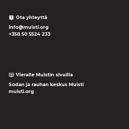
Ota yhteyttä
live_help
info@muisti.org
+358 50 5524 233
Vieraile Muistin sivuilla
dvr
Sodan ja rauhan keskus Muisti
muisti.org