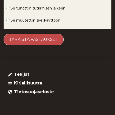
Se tuhottiin tutkimisen jälkeen
Se muutettiin siviilikäyttöön
Tekijät
create
Kirjallisuutta
list
Tietosuojaseloste
security