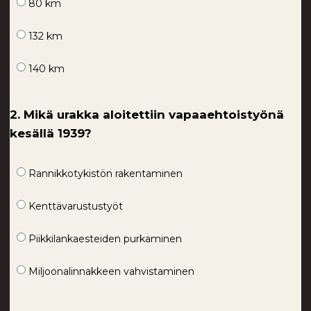
80 km
132 km
140 km
2. Mikä urakka aloitettiin vapaaehtoistyönä
kesällä 1939?
Rannikkotykistön rakentaminen
Kenttävarustustyöt
Piikkilankaesteiden purkaminen
Miljoonalinnakkeen vahvistaminen