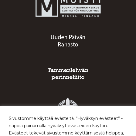
Sivustomme käyttää evästeitä. “Hyväksyn evästeet” -
nappia painamalla hyväksyt evästeiden käytön.
Evästeet tekevät sivustomme käyttämisestä helppoa,