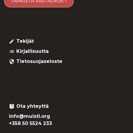
Tekijät
create
Kirjallisuutta
list
Tietosuojaseloste
security
Ota yhteyttä
live_help
info@muisti.org
+358 50 5524 233