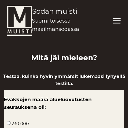
Siirry
Sodan muisti
sisältöön
Suomi toisessa
maailmansodassa
Mitä jäi mieleen?
Testaa, kuinka hyvin ymmärsit lukemaasi lyhyellä
testillä.
Evakkojen määrä alueluovutusten
seurauksena oli:
230 000