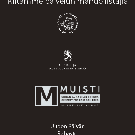
Kiitämme palvelun mahdollistajia