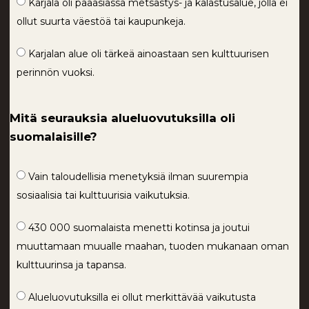
Karjala oli pääasiassa metsästys- ja kalastusalue, jolla ei
ollut suurta väestöä tai kaupunkeja.
Karjalan alue oli tärkeä ainoastaan sen kulttuurisen
perinnön vuoksi.
Mitä seurauksia alueluovutuksilla oli
suomalaisille?
Vain taloudellisia menetyksiä ilman suurempia
sosiaalisia tai kulttuurisia vaikutuksia.
430 000 suomalaista menetti kotinsa ja joutui
muuttamaan muualle maahan, tuoden mukanaan oman
kulttuurinsa ja tapansa.
Alueluovutuksilla ei ollut merkittävää vaikutusta