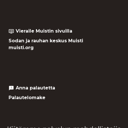
Vieraile Muistin sivuilla
dvr
Sodan ja rauhan keskus Muisti
muisti.org
Anna palautetta
feedback
Palautelomake