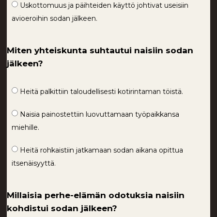
Uskottomuus ja päihteiden käyttö johtivat useisiin
avioeroihin sodan jälkeen.
Miten yhteiskunta suhtautui naisiin sodan
jälkeen?
Heitä palkittiin taloudellisesti kotirintaman töistä.
Naisia painostettiin luovuttamaan työpaikkansa
miehille.
Heitä rohkaistiin jatkamaan sodan aikana opittua
itsenäisyyttä.
Millaisia perhe-elämän odotuksia naisiin
kohdistui sodan jälkeen?