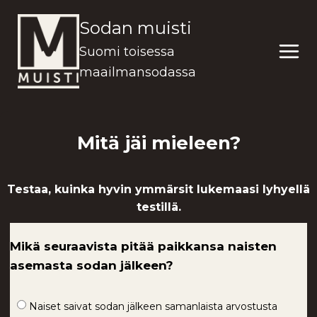
Siirry
Sodan muisti
sisältöön
Suomi toisessa
maailmansodassa
Mitä jäi mieleen?
Testaa, kuinka hyvin ymmärsit lukemaasi lyhyellä
testillä.
Mikä seuraavista pitää paikkansa naisten
asemasta sodan jälkeen?
Naiset saivat sodan jälkeen samanlaista arvostusta