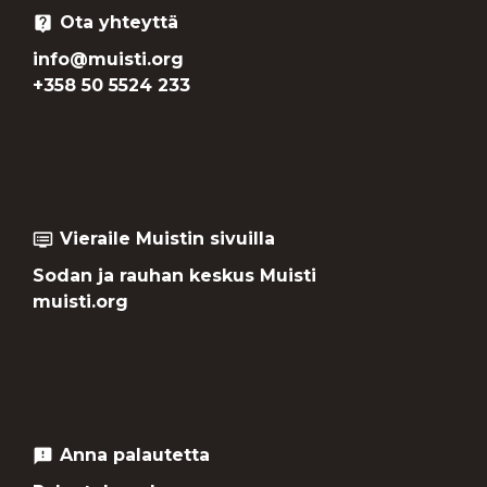
Ota yhteyttä
live_help
info@muisti.org
+358 50 5524 233
Vieraile Muistin sivuilla
dvr
Sodan ja rauhan keskus Muisti
muisti.org
Anna palautetta
feedback