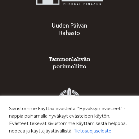
Sivustomme käyttää evästeitä. “Hyväksyn evästeet” -
nappia painamalla hyväksyt evästeiden käytön.
Evästeet tekevät sivustomme käyttämisestä helppoa,
nopeaa ja käyttäjäystävällistä.
Tietosuojaseloste